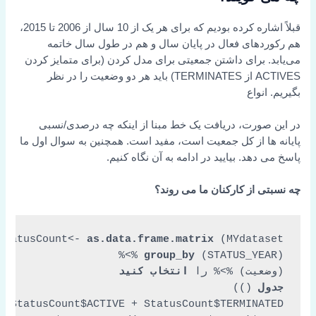
قبلاً اشاره کرده بودیم که برای هر یک از 10 سال از 2006 تا 2015،
هم رکوردهای فعال در پایان سال و هم در طول سال خاتمه
می‌یابد. برای داشتن جمعیتی برای مدل کردن (برای متمایز کردن
ACTIVES از TERMINATES) باید هر دو وضعیت را در نظر
بگیریم. انواع
در این صورت، دریافت یک خط مبنا از اینکه چه درصدی/نسبی
پایانه ها از کل جمعیت است، مفید است. همچنین به سوال اول ما
پاسخ می دهد. بیایید در ادامه به آن نگاه کنیم.
چه نسبتی از کارکنان ما می روند؟
StatusCount<- 
as.data.frame.matrix
 (MYdataset %>%

group_by
(وضعیت) %>% را 
انتخاب کنید
جدول