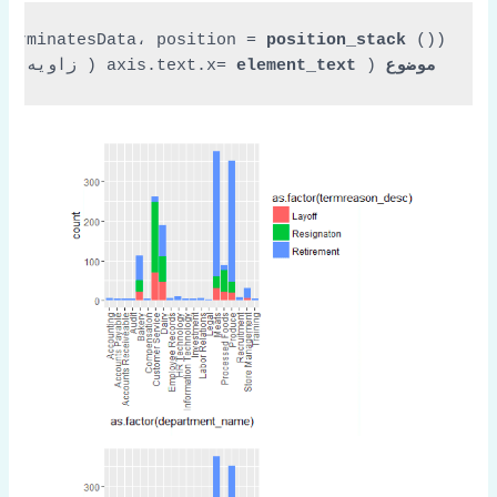
TerminatesData، 
position = 
position_stack
موضوع
 ( 
element_text
axis.text.x= 
 ( 
زاویه = 