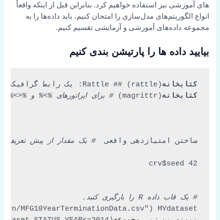
های آموزشی نیز استفاده خواهیم کرد. بنابراین قبل از اینکه واقعاً
انواع الگوریتم‌های مدل‌سازی را امتحان کنیم، باید داده‌ها را به
مجموعه داده‌های آموزشی و آزمایشی تقسیم کنیم.
بیایید داده ها را پارتیشن بندی کنیم
کتابخانه
(rattle) ## Rattle: یک رابط گرافیکی رایگان برای داده کاوی با R. ## نسخه 4.0.5 حق چاپ (c) 2006-2015 Togaware Pty Ltd. داده ها

کتابخانه
(magrittr) 
# برای اپراتورهای %>% و %<>%.
ساختن امتیازدهی واقعی  
# یک مقدار از پیش تعریف شده
# یک قاب داده R را بارگیری کنید.
hurn/MFG10YearTerminationData.csv"
) MYdataset 
نمونه من 
زیر مجموعه
(MYdataset,STATUS_YEAR<=2014) MYvalidate NULL MYtest 