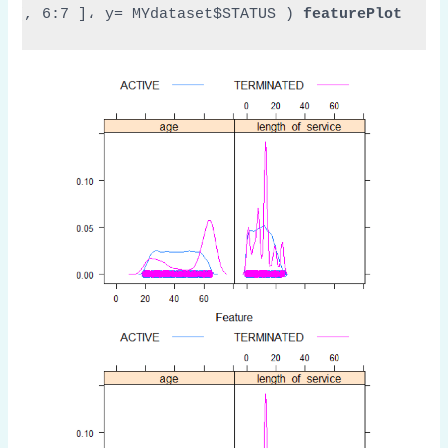
et[, 
6:7
 ]، 
y=
 MYdataset$STATUS، 
 ( 
featurePlot