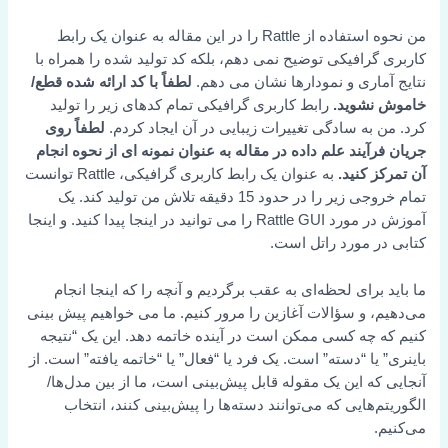
من نحوه استفاده از Rattle را در این مقاله به عنوان یک رابط
کاربری گرافیکی توضیح نمی دهم، بلکه کد تولید شده را همراه با
نتایج آماری و نمودارها نشان می دهم.
لطفاً با کد ارائه شده قطع/
خاموش نشوید.
رابط کاربری گرافیکی تمام کدهای زیر را تولید
کرد. من به سادگی تغییرات زیبایی در آن ایجاد کردم.
لطفاً روی
جریان فرآیند علم داده در مقاله به عنوان نمونه ای از نحوه انجام
آن تمرکز کنید.
به عنوان یک رابط کاربری گرافیکی، Rattle توانست
تمام خروجی زیر را در حدود 15 دقیقه تلاش من تولید کند. یک
آموزش در مورد Rattle GUI را می توانید در اینجا پیدا کنید. و اینجا
کتابی در مورد راتل است.
ما باید برای لحظه‌ای به عقب برگردیم و آنچه را که اینجا انجام
می‌دهیم، و سؤالات آغازین را مرور کنیم. ما می خواهیم پیش بینی
کنیم که چه کسی ممکن است در آینده خاتمه دهد. این یک “نتیجه
باینری” یا “دسته” است. یک فرد یا “فعال” یا “خاتمه یافته” است. از
آنجایی که این یک مقوله قابل پیش‌بینی است، ما از بین مدل‌ها/
الگوریتم‌هایی که می‌توانند دسته‌ها را پیش‌بینی کنند، انتخاب
می‌کنیم.