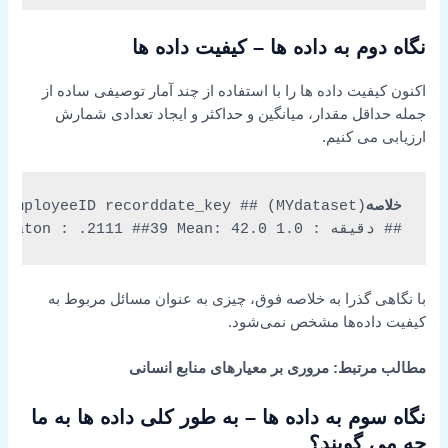
نگاه دوم به داده ها – کیفیت داده ها
اکنون کیفیت داده ها را با استفاده از چند آمار توصیفی ساده از
جمله حداقل مقدار، میانگین و حداکثر و ایجاد تعدادی شمارش
ارزیابی می کنیم.
خلاصه
## دقیقه : 1.0 F:25898 Female:25898 Layoff : 1705 ## 1st Qu.:16.0 M:23755 Mare :23755 No Applicable:41853 ## Median :28.0 Resignaton : .2111 ##39 Mean: 42.0 ## حداکثر. :46.0 ## ## termtype_desc STATUS_YEAR STATUS ## غیر ارادی: 1705 دقیقه. :2006 ACTIVE :48168 ## غیر قابل اجرا:41853 1st Qu.:2008 TERMINATED: 1485 ## Voluntary : 6095 Median :2011 ## Mean :2011 ## 3rd Qu.:2013 ## Max. :2015 ## ## واحد_تجاری ## دفتر مرکزی: 585 ## فروشگاه :49068 ## ## ## ## ##
با نگاهی گذرا به خلاصه فوق، چیزی به عنوان مسائل مربوط به
کیفیت داده‌ها مشخص نمی‌شود.
مطالب مرتبط: مروری بر معیارهای منابع انسانی
نگاه سوم به داده ها – به طور کلی داده ها به ما
چه می گویند؟