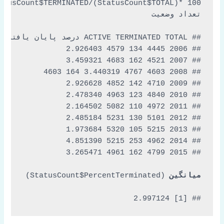
atusCount$TERMINATED/(StatusCount$TOTAL)* 
100
میانگین
## [1] 2.997124