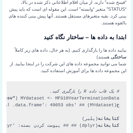
“فسخ شده” دارند. از میان اقلام اطلاعاتی ذکر شده در بالا،
“STATUS” متغیر “وابسته” است. این مقوله ای است که باید پیش
بینی کرد. بقیه متغیرهای مستقل هستند. آنها پیش بینی کننده های
بالقوه هستند.
ابتدا به داده ها – ساختار نگاه کنید
بیایید داده ها را بارگذاری کنیم. (به هر حال، داده های زیر کاملاً
ساختگی
هستند)
شما می توانید مجموعه داده های این شرکت را در اینجا بیابید. از
این مجموعه داده ها برای آموزش استفاده کنید.
# یک قاب داده R را بارگیری کنید.
a.csv"
) MYdataset <- MFG10YearTerminationData

خ
کتابخانه
(پلیر)

کتابخانه
(dplyr) ## ## پیوست کردن بسته: 'dplyr' ## ## اشیاء زیر از 'package:plyr' پوشانده شده اند: ## ## ترتیب، شمارش، توصیف، failwith، id، جهش، تغییر نام، خلاصه، # # summary ## ## اشیاء زیر از 'package:stats' پوشانده شده اند: ## ## فیلتر، تاخیر ## ## اشیاء زیر از 'package:base' پوشانده شده اند: ## ## intersect, setdiff, setequal ، اتحادیه
