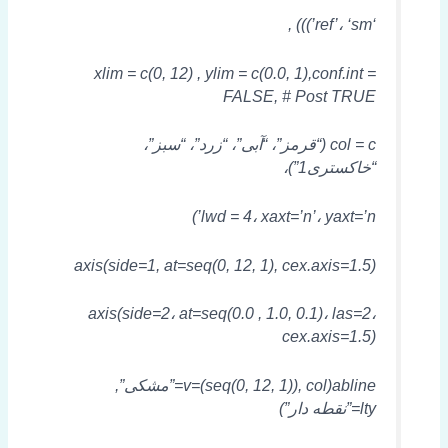
‘ref’، ‘sm’))) ,
xlim = c(0, 12) , ylim = c(0.0, 1),conf.int =
FALSE, # Post TRUE
col = c (“قرمز”، “آبی”، “زرد”، “سبز”،
“خاکستری1”)،
lwd = 4، xaxt=’n’، yaxt=’n’)
axis(side=1, at=seq(0, 12, 1), cex.axis=1.5)
axis(side=2، at=seq(0.0 , 1.0, 0.1)، las=2،
cex.axis=1.5)
abline(v=(seq(0, 12, 1)), col=”مشکی”,
lty=”نقطه دار”)