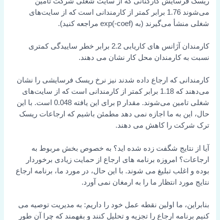
ریسک فرسایش کارکنانی که از سایت شغلی شرکت تامین
می‌شوند 1.76 برابر کمتر از کارمندانی است که از سایت‌های
شغلی منشأ می‌گیرند (به exp(-coef) مراجعه کنید).
کارمندان آژانس های کاریابی 2.2 برابر خطر ساییدگی کمتری
نسبت به کارمندان محل کار نشان می دهند.
کارمندانی که ارجاع داده شدند نیز نرخ ریسک فرسایشی را نشان
می‌دهند که 1.18 برابر کمتر از کارمندانی است که از سایت‌های
شغلی تامین می‌شوند. مقدار p برای این یافته 0.048 است. با این
حال، این به ما اجازه نمی دهد مطمئن باشیم که ارجاعات ریسک
ترک شرکت را کاهش می دهند.
آیا از نتایج شگفت زده شده اید؟ به خصوص بخش مربوط به
ارجاعات؟ امروزه برنامه های ارجاع از حمایت زیادی برخوردار
بوده و اغلب تبلیغ می شوند. با این حال، در مورد ما، برنامه ارجاع
نتایج مورد انتظار ما را به ارمغان نمی آورد.
بنابراین، ما اولین نقطه عمل خود را داریم: به مدیریت توصیه می
کنیم برنامه ارجاع را تجزیه و تحلیل کنند و بفهمند که چرا آن طور