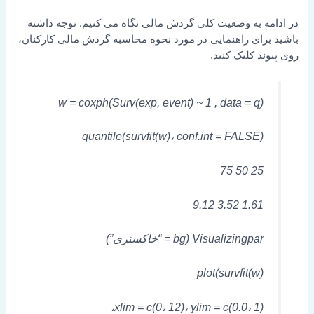
در ادامه به وضعیت کلی گردش مالی نگاه می کنیم. توجه داشته
باشید برای راهنمایی در مورد نحوه محاسبه گردش مالی کارکنان،
روی پیوند کلیک کنید.
w = coxph(Surv(exp, event) ~ 1 , data = q)
quantile(survfit(w)، conf.int = FALSE)
25 50 75
1.61 3.52 9.12
Visualizingpar (bg = “خاکستری”)
plot(survfit(w)
xlim = c(0، 12)، ylim = c(0.0، 1)،