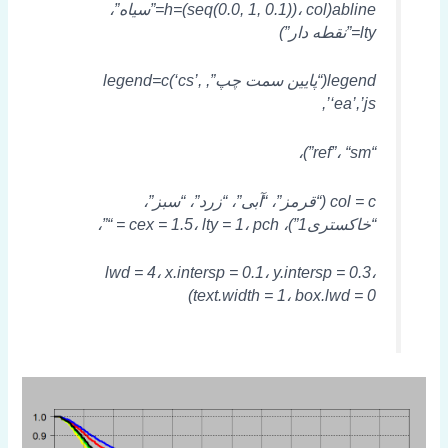
abline(h=(seq(0.0, 1, 0.1))، col=”سیاه”،
lty=”نقطه دار”)
legend(“پایین سمت چپ”, legend=c(‘cs’,
‘ea’,’js’,
“ref”، “sm”)،
col = c (“قرمز”، “آبی”، “زرد”، “سبز”،
“خاکستری1”)، cex = 1.5، lty = 1، pch = “”،
lwd = 4، x.intersp = 0.1، y.intersp = 0.3،
text.width = 1، box.lwd = 0)