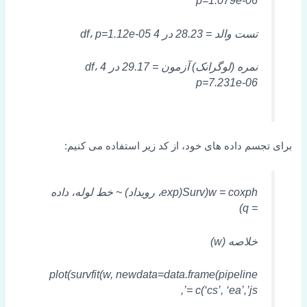
تست والد = 28.23 در 4 df، p=1.12e-05
نمره (لوگرانک) آزمون = 29.17 در 4 df،
p=7.231e-06
برای تجسم داده های خود، از کد زیر استفاده می کنیم:
w = coxph(Surv(exp، رویداد) ~ خط لوله، داده
= q)
خلاصه (w)
plot(survfit(w, newdata=data.frame(pipeline
= c(‘cs’, ‘ea’,’js’,