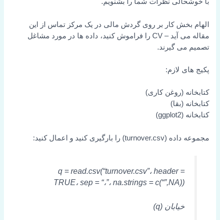
با خوشحالی نظرات شما را بشنویم.
الهام بخش کار بر روی گردش مالی در یک مرکز تماس از این
مقاله می آید – CV را فراموش کنید، داده ها در مورد مشاغل
تصمیم می گیرند.
پکیج های لازم:
کتابخانه (روغن کاری)
کتابخانه (بقا)
کتابخانه (ggplot2)
مجموعه داده (turnover.csv) را بارگیری کنید و اعمال کنید:
q = read.csv(“turnover.csv”، header =
TRUE، sep = “،”، na.strings = c(“”,NA))
خیابان (q)