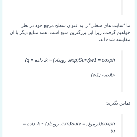
ما “سایت های شغلی” را به عنوان سطح مرجع خود در نظر
خواهیم گرفت، زیرا این بزرگترین منبع است. همه منابع دیگر با آن
مقایسه شده اند.
w1 = coxph(Surv(exp، رویداد) ~ k، داده = q)
خلاصه (w1)
تماس بگیرید:
coxph(فرمول = Surv(exp، رویداد) ~ k، داده =
q)