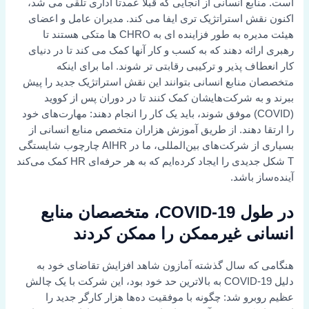
است. منابع انسانی از آنجایی که قبلاً عمدتاً اداری تلقی می شد،
اکنون نقش استراتژیک تری ایفا می کند. مدیران عامل و اعضای
هیئت مدیره به طور فزاینده ای به CHRO ها متکی هستند تا
رهبری ارائه دهند که به کسب و کار آنها کمک می کند تا در دنیای
کار انعطاف پذیر و ترکیبی رقابتی تر شوند. اما برای اینکه
متخصصان منابع انسانی بتوانند این نقش استراتژیک جدید را پیش
ببرند و به شرکت‌هایشان کمک کنند تا در دوران پس از کووید
(COVID) موفق شوند، باید یک کار را انجام دهند: مهارت‌های خود
را ارتقا دهند. از طریق آموزش هزاران متخصص منابع انسانی از
بسیاری از شرکت‌های بین‌المللی، ما در AIHR چارچوب شایستگی
T شکل جدیدی را ایجاد کرده‌ایم که به هر حرفه‌ای HR کمک می‌کند
آینده‌ساز باشد.
در طول COVID-19، متخصصان منابع
انسانی غیرممکن را ممکن کردند
هنگامی که سال گذشته آمازون شاهد افزایش تقاضای خود به
دلیل COVID-19 به بالاترین حد خود بود، این شرکت با یک چالش
عظیم روبرو شد:
چگونه با موفقیت
ده‌ها هزار کارگر جدید را