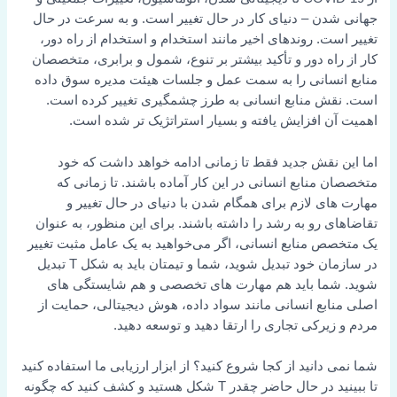
جهانی شدن – دنیای کار در حال تغییر است. و به سرعت در حال
تغییر است. روندهای اخیر مانند استخدام و استخدام از راه دور،
کار از راه دور و تأکید بیشتر بر تنوع، شمول و برابری، متخصصان
منابع انسانی را به سمت عمل و جلسات هیئت مدیره سوق داده
است. نقش منابع انسانی به طرز چشمگیری تغییر کرده است.
اهمیت آن افزایش یافته و بسیار استراتژیک تر شده است.
اما این نقش جدید فقط تا زمانی ادامه خواهد داشت که خود
متخصصان منابع انسانی در این کار آماده باشند. تا زمانی که
مهارت های لازم برای همگام شدن با دنیای در حال تغییر و
تقاضاهای رو به رشد را داشته باشند. برای این منظور، به عنوان
یک متخصص منابع انسانی، اگر می‌خواهید به یک عامل مثبت تغییر
در سازمان خود تبدیل شوید، شما و تیمتان باید به شکل T تبدیل
شوید. شما باید هم مهارت های تخصصی و هم شایستگی های
اصلی منابع انسانی مانند سواد داده، هوش دیجیتالی، حمایت از
مردم و زیرکی تجاری را ارتقا دهید و توسعه دهید.
شما نمی دانید از کجا شروع کنید؟
از
ابزار ارزیابی
ما استفاده کنید
تا ببینید در حال حاضر چقدر T شکل هستید و کشف کنید که چگونه