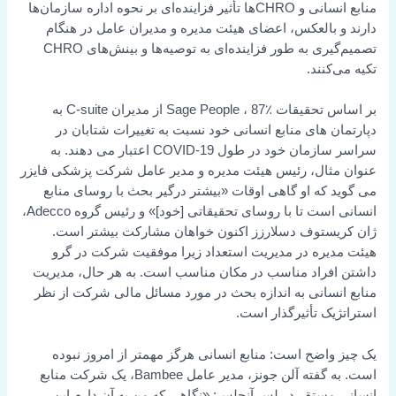
منابع انسانی و CHROها تأثیر فزاینده‌ای بر نحوه اداره سازمان‌ها
دارند و بالعکس، اعضای هیئت مدیره و مدیران عامل در هنگام
تصمیم‌گیری به طور فزاینده‌ای به توصیه‌ها و بینش‌های CHRO
تکیه می‌کنند.
بر اساس
تحقیقات Sage People
، 87٪ از مدیران C-suite به
دپارتمان های منابع انسانی خود نسبت به تغییرات شتابان در
سراسر سازمان خود در طول COVID-19 اعتبار می دهند. به
عنوان مثال،
رئیس هیئت مدیره و مدیر عامل شرکت پزشکی فایزر
می گوید
که او گاهی اوقات «بیشتر درگیر بحث با روسای منابع
انسانی است تا با روسای تحقیقاتی [خود]» و رئیس گروه Adecco،
ژان کریستوف دسلارزز اکنون خواهان
مشارکت بیشتر است.
هیئت مدیره در مدیریت استعداد زیرا موفقیت شرکت در گرو
داشتن افراد مناسب در مکان مناسب است. به هر حال، مدیریت
منابع انسانی به اندازه بحث در مورد مسائل مالی شرکت از نظر
استراتژیک تأثیرگذار است.
یک چیز واضح است: منابع انسانی هرگز مهمتر از امروز نبوده
است. به گفته آلن جونز، مدیر عامل Bambee، یک شرکت منابع
انسانی مستقر در لس آنجلس: «نگاهی که من به آن دارم این