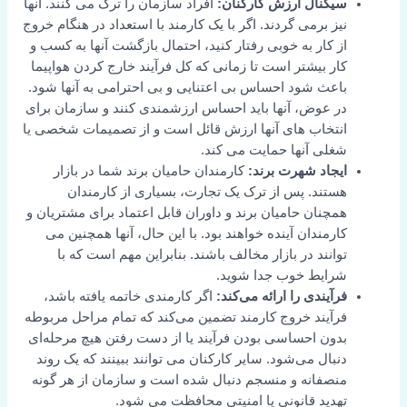
سیگنال ارزش کارکنان:
افراد سازمان را ترک می کنند. آنها
نیز برمی گردند. اگر با یک کارمند با استعداد در هنگام خروج
از کار به خوبی رفتار کنید، احتمال بازگشت آنها به کسب و
کار بیشتر است تا زمانی که کل فرآیند خارج کردن هواپیما
باعث شود احساس بی اعتنایی و بی احترامی به آنها شود.
در عوض، آنها باید احساس ارزشمندی کنند و سازمان برای
انتخاب های آنها ارزش قائل است و از تصمیمات شخصی یا
شغلی آنها حمایت می کند.
ایجاد شهرت برند:
کارمندان حامیان برند شما در بازار
هستند. پس از ترک یک تجارت، بسیاری از کارمندان
همچنان حامیان برند و داوران قابل اعتماد برای مشتریان و
کارمندان آینده خواهند بود. با این حال، آنها همچنین می
توانند در بازار مخالف باشند. بنابراین مهم است که با
شرایط خوب جدا شوید.
فرآیندی را ارائه می‌کند:
اگر کارمندی خاتمه یافته باشد،
فرآیند خروج کارمند تضمین می‌کند که تمام مراحل مربوطه
بدون احساسی بودن فرآیند یا از دست رفتن هیچ مرحله‌ای
دنبال می‌شود. سایر کارکنان می توانند ببینند که یک روند
منصفانه و منسجم دنبال شده است و سازمان از هر گونه
تهدید قانونی یا امنیتی محافظت می شود.