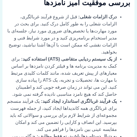
بررسی موفقیت آمیز نامزدها
درک الزامات شغلی:
قبل از شروع فرآیند غربالگری،
الزامات شغلی را به طور کامل درک کنید. برای بحث در
مورد مهارت‌ها یا تخصص‌های ضروری مورد نیاز، جلسه‌ای با
مدیر استخدام برنامه‌ریزی کنید و در مورد شرایط فنی و
الزامات نقشی که ممکن است با آن‌ها آشنا نباشید، توضیح
بخواهید.
از یک سیستم ردیابی متقاضی (ATS) استفاده کنید:
برای
کمک به مدیریت برنامه ها و فیلتر کردن نامزدها بر اساس
معیارهای از پیش تعریف شده، مانند کلمات کلیدی مرتبط
با مهارت ها، تحصیلات و تجربه، یک ATS را پیاده سازی
کنید. این می تواند در زمان صرفه جویی کند و اطمینان
حاصل کند که هیچ نامزد مناسبی نادیده گرفته نمی شود.
یک فرآیند غربالگری استاندارد ایجاد کنید:
یک فرآیند منسجم
برای غربالگری همه کاندیداها ایجاد کنید، از جمله فهرست
مجموعه‌ای از شرایط لازم برای بررسی و سوالاتی که باید
بپرسید. این انصاف و کارایی را تضمین می کند و امکان
مقایسه عینی بین نامزدها را فراهم می کند.
به دنبال دستاوردها باشید، نه فقط وظایف:
هنگام بررسی