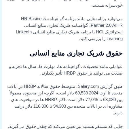
خودسرانه هستند.
می‌توانید برنامه‌هایی مانند برنامه گواهینامه HR Business
Partner 2.0 AIHR، گواهینامه شریک تجاری منابع انسانی
استراتژیک HCI یا برنامه شریک تجاری منابع انسانی LinkedIn
Learning را بررسی کنید.
حقوق شریک تجاری منابع انسانی
عواملی مانند تحصیلات، گواهینامه ها، مهارت ها، سال ها تجربه و
صنعت می توانند بر حقوق HRBP تأثیر بگذارند.
طبق گزارش Salary.com، متوسط حقوق سالانه HRBP در ایالات
متحده تا اوت 2024 69,533 دلار است، اگرچه این محدوده معمولاً
بین 63,080 تا 77,045 دلار است. اکثر HRBP ها در موقعیت های
مشاوره ای در ایالات متحده بین 94,300 تا 116,800 دلار درآمد
دارند.
جایی که مستقر هستید نیز تعیین می‌کند که چقدر حقوق می‌گیرید.