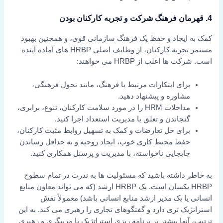
4. قهرمان فرهنگ شرکت و تجربه کارکنان بودن
کمک به ایجاد و حفظ یک فرهنگ سازمانی قوی، و همچنین بهبود
مستمر تجربه کارکنان، از وظایف اصلی HRBP های آماده آینده
است. شرکت ها اغلب از HRBP می خواهند:
برای ابتکارات مرتبط با فرهنگ، مانند تحول فرهنگی،
مشاوره و پیشنهاد دهید.
مداخلات HRM را در مورد سلامت کارکنان، تنوع، برابری،
گنجاندن و تعلق یا مدیریت استعداد اجرا کنید.
برای حل تعارضات و کمک به تسهیل روابط مثبت کارکنان،
حفظ محیط کاری خوب، ایجاد روحیه و به حداقل رساندن
جابجایی ناخواسته، با مدیریت و پرسنل همکاری کنید.
به خاطر داشته باشید که مسئولیت ها به ندرت در تمام سطوح
HRBP یکسان است. یک HRBP ارشد (که می تواند معاون منابع
انسانی یا یک مدیر ارشد منابع انسانی باشد) معمولاً نقش
استراتژیک تری دارد و گفتگوهای تجاری را رهبری می کند. به این
ترتیب، آنها بیشتر بر برنامه ریزی استراتژیک یا مربیگری و رهبری