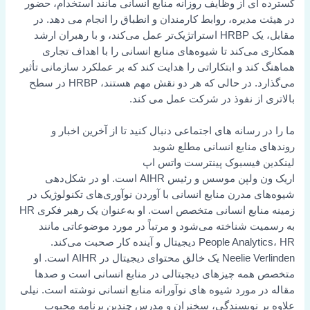
گسترده ای از وظایف روزانه منابع انسانی مانند استخدام، حضور
در هیئت مدیره، روابط کارمندان و انطباق را انجام می دهد. در
مقابل، یک HRBP استراتژیک‌تر عمل می‌کند، و با رهبران ارشد
همکاری می‌کند تا شیوه‌های منابع انسانی را با اهداف تجاری
هماهنگ کند و ابتکاراتی را هدایت کند که بر عملکرد سازمانی تأثیر
می‌گذارد. در حالی که هر دو نقش مهم هستند، HRBP در سطح
بالاتری از نفوذ در شرکت عمل می کند.
ما را در رسانه های اجتماعی دنبال کنید تا از آخرین اخبار و
روندهای منابع انسانی مطلع شوید
لینکدین
فیسبوک
پینترست
واتس اپ
اریک ون ولپن موسس و رئیس AIHR است. او در شکل‌دهی
شیوه‌های مدرن منابع انسانی با آوردن نوآوری‌های تکنولوژیک در
زمینه منابع انسانی متخصص است. او به‌عنوان یک رهبر فکری HR
به رسمیت شناخته می‌شود و مرتباً در مورد موضوعاتی مانند
People Analytics، HR دیجیتال و آینده کار صحبت می‌کند.
Neelie Verlinden یک خالق محتوای دیجیتال در AIHR است. او
متخصص همه چیزهای دیجیتالی در منابع انسانی است و صدها
مقاله در مورد شیوه های نوآورانه منابع انسانی نوشته است. نیلی
علاوه بر نویسندگی، سخنران و مدرس چندین برنامه محبوب