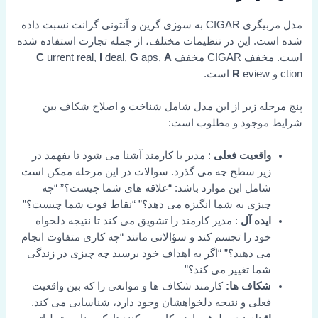
مدل مربیگری CIGAR به سوزی گرین و آنتونی گرانت نسبت داده
شده است. این در تنظیمات مختلف، از جمله تجارت استفاده شده
است. مخفف CIGAR مخفف
A
aps,
G
deal,
I
urrent real,
C
ction و
eview است.
R
پنج مرحله زیر از این مدل شامل شناخت و اصلاح شکاف بین
شرایط موجود و مطلوب است:
واقعیت فعلی
: مدیر با کارمند آشنا می شود تا بفهمد در
زیر سطح چه می گذرد. سوالات در این مرحله ممکن است
شامل این موارد باشد: “علاقه های شما چیست؟” “چه
چیزی به شما انگیزه می دهد؟” “نقاط قوت شما چیست؟”
ایده آل
: مدیر کارمند را تشویق می کند تا نتیجه دلخواه
خود را تجسم کند و سؤالاتی مانند “چه کاری متفاوت انجام
می دهید؟” “اگر به اهداف خود برسید چه چیزی در زندگی
شما تغییر می کند؟”
شکاف ها:
کارمند شکاف ها و موانعی را که بین واقعیت
فعلی و نتیجه دلخواهشان وجود دارد، شناسایی می کند.