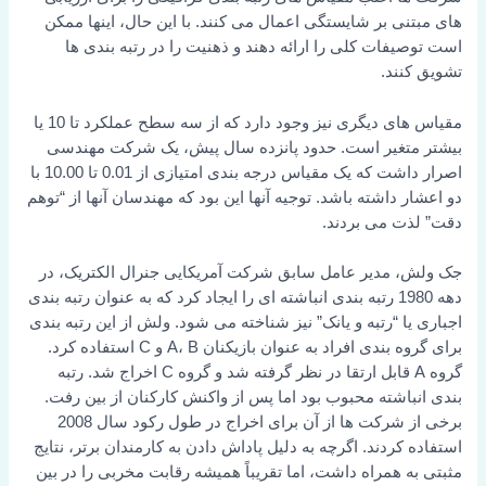
های مبتنی بر شایستگی اعمال می کنند. با این حال، اینها ممکن
است توصیفات کلی را ارائه دهند و ذهنیت را در رتبه بندی ها
تشویق کنند.
مقیاس های دیگری نیز وجود دارد که از سه سطح عملکرد تا 10 یا
بیشتر متغیر است. حدود پانزده سال پیش، یک شرکت مهندسی
اصرار داشت که یک مقیاس درجه بندی امتیازی از 0.01 تا 10.00 با
دو اعشار داشته باشد. توجیه آنها این بود که مهندسان آنها از “توهم
دقت” لذت می بردند.
جک ولش، مدیر عامل سابق شرکت آمریکایی جنرال الکتریک، در
دهه 1980 رتبه بندی انباشته ای را ایجاد کرد که به عنوان رتبه بندی
اجباری یا “رتبه و یانک” نیز شناخته می شود. ولش از این رتبه بندی
برای گروه بندی افراد به عنوان بازیکنان A، B و C استفاده کرد.
گروه A قابل ارتقا در نظر گرفته شد و گروه C اخراج شد. رتبه
بندی انباشته محبوب بود اما پس از واکنش کارکنان از بین رفت.
برخی از شرکت ها از آن برای اخراج در طول رکود سال 2008
استفاده کردند. اگرچه به دلیل پاداش دادن به کارمندان برتر، نتایج
مثبتی به همراه داشت، اما تقریباً همیشه رقابت مخربی را در بین