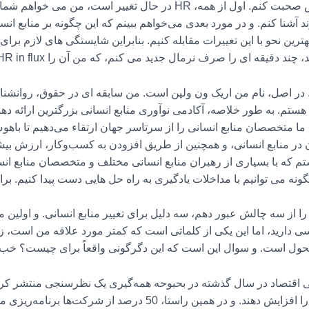
و من می خواهم در مورد سه موضوع خاص صحبت کنم. اول از همه، HR در حا
 آشنا کنم. و در مورد بعدی می‌خواهم ببینم که این چگونه بر منابع انسا
بهترین نحو با این تغییرات مقابله کنیم. بنابراین شایستگی های لازم برای
دقیقه ای را صرف نرمال جدید می کنم، که من آن را HR in flux می نامم.
در اصل، نام من اریک ون ولپن است. من سابقه ای در حقوق، روانشناسی
کادمی برای نوآوری منابع انسانی یا AIHR هستم. به طور خلاصه، آکادمی نوآوری منابع انسانی بزرگ
ا متخصصان منابع انسانی را از سرتاسر جهان ارتقاء می‌دهیم تا باهوش
ن در منابع انسانی، و همچنین از طریق افزودن به کسب‌وکار، ارزش بی
که با بسیاری از رهبران منابع انسانی مختلف و متخصصان منابع انسان
گونه می توانیم با مداخلات یادگیری به راه حل هایی دست پیدا کنیم. ب
 از سه چالش عبور دهم، سه دلیل برای تغییر منابع انسانی. و اولین 
ی دارید، اما این یکی از کلماتی است که کمتر مورد علاقه من است، زی
تحول است. و سوال این است که این دگرگونی واقعاً برای چیست؟ خب، 
قصد دارند دیجیتالی شدن فرآیندهای کاری را افزایش دهند. و در همین 