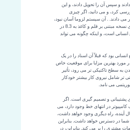
ند و سپس آن را تحویل دادند، و این
بررسی کرد، و می دانید، اگر چیزی
ی دادند. . آن سیستم لزوما آسان نبود،
اما دیجیتالی کردن آن فرآیند پیچیده ای نیست، دیجیتالی شدن آن اجرا شد. و رضایت از این فرآیند خاص از 6.4 برای نسخه مبتنی بر قلم و کاغذ به 8.3 در
بع انسانی است، و اینکه چگونه می تواند
خاص HR بالا رفت. همچنین این مدیر منابع انسانی بود که قبلاً آن اسناد را در یک
 در مورد بهترین مزایا برای موقعیت خاص
دن به سطح تاکتیکی تر می رود، تأثیر
ی تر شامل نیروی کار بیشتر خودکار
ی پشتیبانی و تصمیم گیری است. اگر
کامپیوتر در انتهای خط وجود دارد، می
ال آینده، راه دیگری وجود خواهد داشت،
ای شما در دسترس خواهد داشت. بنابراین
نتر خواهد بود، به عنوان مثال، فردی در HR، که بلیط های خدمات مشتری را پر می کند. بنابراین، در