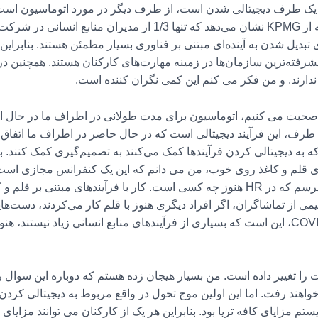
 یک طرف دیجیتالی شدن است، از طرف دیگر در مورد اتوماسیون است. و
جدیدی برای کار دارد. یک نظرسنجی مشابه از KPMG نشان می‌دهد که ت
 تبدیل شدن به آینده‌ای مبتنی بر فناوری بسیار مطمئن هستند. بنابراین 
 ندارند. و من فکر می کنم این کمی نگران کننده است.
 صحبت می کنیم، اتوماسیون برای مدت طولانی در اطراف ما در حال ان
 طرف، این فرآیند دیجیتالی است که در حال حاضر در اطراف ما اتفاق می
 که به دیجیتالی کردن فرآیندها کمک می‌کنند به تصمیم‌گیری کمک کنند. 
ای قلم و کاغذ روی خوب، من می دانم که این یک کنفرانس مجازی است،
واقعی، همیشه دوست دارم این سوال را بپرسم که در HR هنوز چه کسی است. کار با فرآیند
ً نیمی از تماشاگران، اگر افراد دیگری هنوز با قلم کار می‌کردند، دست
می‌بردند. و کاغذ، واقعیت حداقل قبل از COVID، این است که بسیاری از فرآیندهای منابع انسانی 
ا تغییر داده است. من بسیار هیجان زده هستم که دوباره این سوال را
خواهند رفت. اما این اولین موج تحول در واقع مربوط به دیجیتالی کردن
مزایای کافه تریا بود. بنابراین هر یک از کارکنان می توانند مزایای خود 