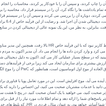
ا چاپ کردند، و سپس آن را با خودکار پر کردند، محاسبات را انجام داد
ه تمام یادداشت ها را نگاه کرد، آن را در سیستم قرار داد، محاسبه را 
ی کردند، دوباره آن را بررسی می کردند و سپس آن را در سیستم قرار م
یش یافت. بنابراین، به نظر من، این یک نمونه عالی از دیجیتالی کردن در منا
اما این فقط افزایش رضایت كاركنان توسط كاربر نبود كه با این فرآیند 
می کرد و وارد کردن داده ها را انجام می داد. آن مدیر اکنون به مردم
ینید که در سطح بسیار عملیاتی کار می کند، اکنون به دلیل دیجیتالی ش
ارزش بیشتری برای سازمان ایجاد می کند زیرا برخی از فرآیندهای دست
اول اتوماسیون است، همانطور که PwC آن را موج الگوریتمی می نامد.
ده می آید، موج افزایش است. این در مورد تعامل پویا با فناوری برا
 دانید با خدمات مشتریان صحبت می کنید، این احساس را دارید که یک 
مپیوتر صحبت کنید، می خواهید با یک انسان صحبت کنید. در پنج تا هشت س
‌تر پاسخ‌های شما را ارائه دهد و تمام اطلاعات مورد نیاز را از قبل بر
صحبت کردن با یک ربات چت در مقایسه با شما آسا