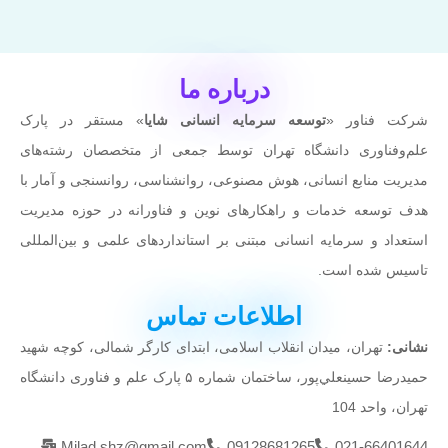
درباره ما
شرکت فناور «
توسعه سرمایه انسانی شایا
» مستقر در پارک
علم‌وفناوری دانشگاه تهران توسط جمعی از متخصصان رشته‌های
مدیریت منابع انسانی، هوش مصنوعی، روانشناسی، روانسنجی و آمار با
هدف توسعه خدمات و راهکارهای نوین و فناورانه در حوزه مدیریت
استعداد و سرمایه انسانی مبتنی بر استانداردهای علمی و بین‌المللی
تاسیس شده است.
اطلاعات تماس
نشانی:
تهران، میدان انقلاب اسلامی، ابتدای کارگر شمالی، کوچه شهيد
حميدرضا حسينعلي‌پور، ساختمان شماره ۵ پارک علم و فناوری دانشگاه
تهران، واحد 104
Milad.shz@gmail.com
09128681265
021-66401644