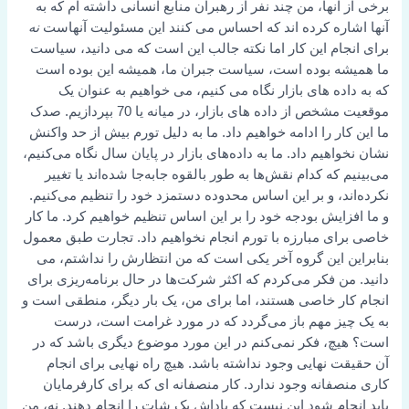
برخی از آنها، من چند نفر از رهبران منابع انسانی داشته ام که به
آنها اشاره کرده اند که احساس می کنند این مسئولیت آنهاست
نه
برای انجام این کار اما نکته جالب این است که می دانید، سیاست
ما همیشه بوده است، سیاست جبران ما، همیشه این بوده است
که به داده های بازار نگاه می کنیم، می خواهیم به عنوان یک
موقعیت مشخص از داده های بازار، در میانه یا 70 بپردازیم. صدک
ما این کار را ادامه خواهیم داد. ما به دلیل تورم بیش از حد واکنش
نشان نخواهیم داد. ما به داده‌های بازار در پایان سال نگاه می‌کنیم،
می‌بینیم که کدام نقش‌ها به طور بالقوه جابه‌جا شده‌اند یا تغییر
نکرده‌اند، و بر این اساس محدوده دستمزد خود را تنظیم می‌کنیم.
و ما افزایش بودجه خود را بر این اساس تنظیم خواهیم کرد. ما کار
خاصی برای مبارزه با تورم انجام نخواهیم داد. تجارت طبق معمول
بنابراین این گروه آخر یکی است که من انتظارش را نداشتم، می
دانید. من فکر می‌کردم که اکثر شرکت‌ها در حال برنامه‌ریزی برای
انجام کار خاصی هستند، اما برای من، یک بار دیگر، منطقی است و
به یک چیز مهم باز می‌گردد که در مورد غرامت است، درست
است؟ هیچ، فکر نمی‌کنم در این مورد موضوع دیگری باشد که در
آن حقیقت نهایی وجود نداشته باشد. هیچ راه نهایی برای انجام
کاری منصفانه وجود ندارد. کار منصفانه ای که برای کارفرمایان
باید انجام شود این نیست که پاداش یک شات را انجام دهند. نه، من