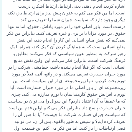
اشاره کردید انجام دهند، یعنی ارتباط، ارتباط آشکار، درست
است. اما من فکر می کنم به عنوان پیش نیاز برای ارتباط باز، نکته
دیگری وجود دارد که سیاست جبران شما را تعریف می کند،
درست است. باور اصلی خود را در مورد پاداش، حقوق، اما نه تنها
حقوق، در مورد مزایا یا برابری و غیره تعریف کنید. بنابراین من فکر
نمی‌کنم که نقش منابع انسانی این کار را انجام دهد، این نقش
منابع انسانی است که به هماهنگ کردن آن کمک کند، همراه با یک
رهبر شرکت به منظور تعیین سیاستی که فکر می‌کنند مطابق با
فرهنگ شرکت است. بنابراین فکر می‌کنم این اولین نقش منابع
انسانی است که اگر قبلاً انجام نشده باشد، خط‌مشی شرکت را در
مورد جبران خسارت تعریف می‌کند. و در واقع، آنچه قبلاً در مورد
تورم بحث کردیم، تنها زیرمجموعه ای از این سیاست است. این
زیرمجموعه ای از باور اصلی ما در مورد جبران خسارت است. آیا
تورم با افزایش حقوق کارمندانمان با تورم مبارزه می کند، چیزی
که ما عمیقاً به آن اعتقاد داریم؟ این سوال را می توان در سیاست
جبران خسارت پاسخ داد. بنابراین فکر می کنم اولین قدم این است
که سیاست جبران خسارت شرکت ما چیست؟ آیا ما هنوز آن را
تعریف کرده ایم؟ و سپس به طور بالقوه، پس از آن، می توانید
فصل ارتباطات را باز کنید. اما من فکر می کنم این قسمت اول