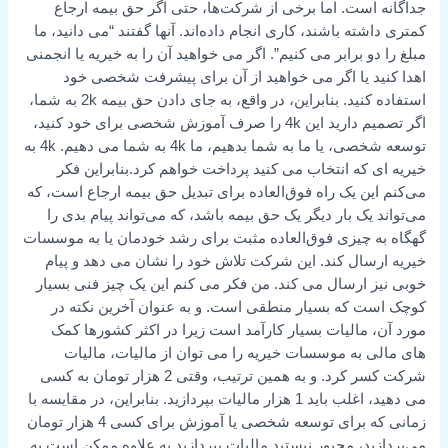
جداگانه است. اما برخی از شرکت‌ها، حتی اگر حق بیمه ارجاع
کمتری داشته باشند، کاری انجام داده‌اند. آنها گفتند “می دانید، ما
مبلغ را دو برابر می کنیم”. اگر می خواهید آن را به خیریه یا انجمنی
اهدا کنید یا اگر می خواهید از آن برای پیشرفت شخصی خود
استفاده کنید. بنابراین، در واقع، به جای دادن حق بیمه 2k به شما،
اگر تصمیم دارید این 4k را صرف آموزش شخصی برای خود کنید،
توسعه شخصی، یا ما به شما بدهیم، ما 4k به شما می دهیم. 4k به
خیریه ای که انتخاب می کنید پرداخت خواهم کرد.بنابراین فکر
می‌کنم این یک راه فوق‌العاده برای تبدیل حق بیمه ارجاع است، که
می‌تواند یک بار دیگر یک حق بیمه باشد، که می‌تواند پیام بدی را
گهگاه به چیزی فوق‌العاده مثبت برای رشد خودمان یا به موسسات
خیریه ارسال کند. این شرکت تلاش خود را نشان می دهد و پیام
خوبی نیز ارسال می کند. من فکر می کنم این یک چیز فنی بسیار
کوچک است که بسیار منطقی است. و به عنوان آخرین نکته در
مورد آن، مالیات بسیار کارآمد است زیرا در اکثر کشورها کمک
های مالی به موسسات خیریه را می توان از مالیات، مالیات
شرکت کسر کرد. و به همین ترتیب، وقتی 2 هزار تومان به کسی
می دهید، اغلب باید 1 هزار مالیات بپردازید. بنابراین، در مقایسه با
زمانی که برای توسعه شخصی یا آموزش برای کسی 4 هزار تومان
می‌پردازید، مجبور نیستید مالیات بپردازید به علاوه ممکن است به