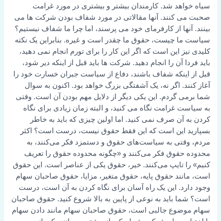
سیاه خواهد شد. کارمندان بیشتر و بیشتری در مورد غرامت
صحبت می کنند. آنها مقالاتی در مورد شفاف بودن شرکت ها می
بینند. آنها از کارفرمای خود می پرسند، اما چرا ما شفاف نیستیم؟
سیاست ما چیست، حقوق ما چقدر است و غیره. بنابراین یک نکته
کلیدی نیز این است که اگر این کار را برای تورم انجام نمی دهید،
باید فردا آن را انجام دهید. شرکت ها باید قبل از اینکه دیر شود،
قبل از اینکه شفاف باشند، دفاع از سیاست جبران خسارت خود را
آغاز کنند. اگر نه، یک آشفتگی بزرگ خواهد بود. اکنون به سوال
شما برمی گردم. این یکی دیگر از دلایل مهم بودن آن است. وقتی
به سیاست غرامت نگاه می کنید، و البته زمان زیادی برای نگاه
کردن به آن صرف نمی کنید. اما اولین چیزی که باید به خاطر
بسپارید این است که این فقط حقوق نیست، درست است؟ اکثر
مردم، وقتی به سیاست‌های حقوق و دستمزد فکر می‌کنند، به
محدوده حقوق فکر می‌کنند و «چگونه محدوده حقوق را تعریف
کنیم» را تایپ می‌کنند. خیر، حقوق یکی از عناصر است. این حقوق
است، مانند حقوق پایه، حقوق متغیر، مزایا، حقوق صاحبان سهام
وجود دارد. این یک راه آسان برای نگاه کردن به آن است، درست
است؟ شما باید به نوعی از پایین به بالا شروع کنید. حقوق صاحبان
سهام موضوع جالبی است، حقوق صاحبان سهام مانند دادن سهام