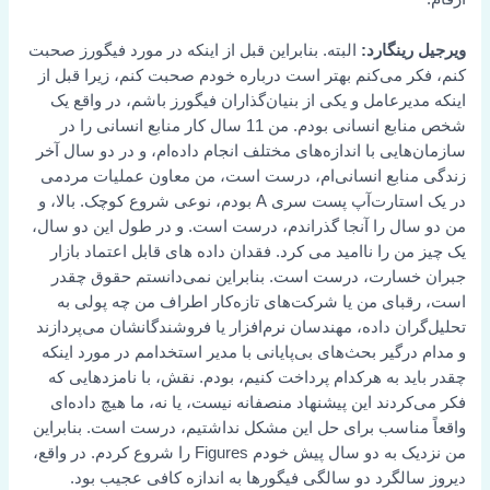
ویرجیل رینگارد:
البته. بنابراین قبل از اینکه در مورد فیگورز صحبت
کنم، فکر می‌کنم بهتر است درباره خودم صحبت کنم، زیرا قبل از
اینکه مدیرعامل و یکی از بنیان‌گذاران فیگورز باشم، در واقع یک
شخص منابع انسانی بودم. من 11 سال کار منابع انسانی را در
سازمان‌هایی با اندازه‌های مختلف انجام داده‌ام، و در دو سال آخر
زندگی منابع انسانی‌ام، درست است، من معاون عملیات مردمی
در یک استارت‌آپ پست سری A بودم، نوعی شروع کوچک. بالا، و
من دو سال را آنجا گذراندم، درست است. و در طول این دو سال،
یک چیز من را ناامید می کرد. فقدان داده های قابل اعتماد بازار
جبران خسارت، درست است. بنابراین نمی‌دانستم حقوق چقدر
است، رقبای من یا شرکت‌های تازه‌کار اطراف من چه پولی به
تحلیل‌گران داده، مهندسان نرم‌افزار یا فروشندگانشان می‌پردازند
و مدام درگیر بحث‌های بی‌پایانی با مدیر استخدامم در مورد اینکه
چقدر باید به هرکدام پرداخت کنیم، بودم. نقش، با نامزدهایی که
فکر می‌کردند این پیشنهاد منصفانه نیست، یا نه، ما هیچ داده‌ای
واقعاً مناسب برای حل این مشکل نداشتیم، درست است. بنابراین
من نزدیک به دو سال پیش خودم Figures را شروع کردم. در واقع،
دیروز سالگرد دو سالگی فیگورها به اندازه کافی عجیب بود.