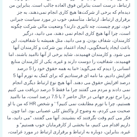
ارتباط، درست است بنابراین فوق العاده جالب است. بنابراین من
دیده‌ام که برخی از شرکت‌ها هیچ کاری انجام نمی‌دهند، به جز
برقراری ارتباط، ارتباط، متأسفم، خوب در مورد سیاست جبرانی
خود، تورم چیست، چه تاثیری دارند؟ وضعیت مالی شرکت چگونه
است، چرا آنها هیچ کاری انجام نمی دهند، می دانید، درگیر
کارمندان، شفاف بودن. و می دانید، مثل همیشه با شفافیت، این
باعث ایجاد پاسخگویی، ایجاد اعتماد بین شرکت و کارمندان آنها
می شود. و کارمندان فهمیدند، شاید برخی از آنها ناامید باشند، اما
فهمیدند، شفافیت را دوست دارند و غیره. یکی از کارمندان منابع
انسانی را دیدم که می‌گوید: «ما به همه حقوق خود را 5 درصد
افزایش دادیم. ما نامه ای فرستادیم که برای کمک به تورم آنها 5
درصد افزایش حقوق می دهند. آنها هیچ نوع ارتباط دیگری انجام
نمی دادند و مردم می گفتند چرا ما فقط 5 درصد دریافت می کنیم
زیرا نرخ تورم جهانی در حال حاضر 7 یا 7.5 درصد است، ما ناامید
هستیم، چرا با تورم مطابقت نمی کنیم؟ ‘ و شخص HR که من با او
صحبت می کردم، به وضوح از واکنش کلی عصبانی بود. اما چون
فکر می کنم وقت نگرفتند که بنشینند. آنها می گفتند، “می دانید، ما
داریم اقدام می کنیم، ما بخشی از کارفرمایان خوب هستیم” و
غیره. بنابراین، دوباره به ارتباط و برقراری ارتباط در مورد غرامت،