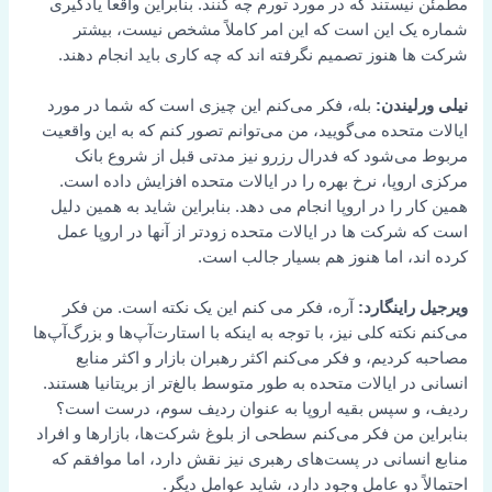
مطمئن نیستند که در مورد تورم چه کنند. بنابراین واقعاً یادگیری
شماره یک این است که این امر کاملاً مشخص نیست، بیشتر
شرکت ها هنوز تصمیم نگرفته اند که چه کاری باید انجام دهند.
نیلی ورلیندن:
بله، فکر می‌کنم این چیزی است که شما در مورد
ایالات متحده می‌گویید، من می‌توانم تصور کنم که به این واقعیت
مربوط می‌شود که فدرال رزرو نیز مدتی قبل از شروع بانک
مرکزی اروپا، نرخ بهره را در ایالات متحده افزایش داده است.
همین کار را در اروپا انجام می دهد. بنابراین شاید به همین دلیل
است که شرکت ها در ایالات متحده زودتر از آنها در اروپا عمل
کرده اند، اما هنوز هم بسیار جالب است.
ویرجیل راینگارد:
آره، فکر می کنم این یک نکته است. من فکر
می‌کنم نکته کلی نیز، با توجه به اینکه با استارت‌آپ‌ها و بزرگ‌آپ‌ها
مصاحبه کردیم، و فکر می‌کنم اکثر رهبران بازار و اکثر منابع
انسانی در ایالات متحده به طور متوسط بالغ‌تر از بریتانیا هستند.
ردیف، و سپس بقیه اروپا به عنوان ردیف سوم، درست است؟
بنابراین من فکر می‌کنم سطحی از بلوغ شرکت‌ها، بازارها و افراد
منابع انسانی در پست‌های رهبری نیز نقش دارد، اما موافقم که
احتمالاً دو عامل وجود دارد، شاید عوامل دیگر.