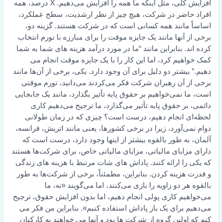
افزایش کلی، مثل اینکه ما همه را افزایش می‌دهیم. X درصد، همه
افراد حاضر در شرکت، هیچ چیز از نظر ارشدیت، سطح عملکرد،
اساساً مانند همه کسانی است که در شرکت هستند. گزینه دو،
برخی از آنها مانند یک جایزه موقت را برای مبارزه با تورم انتخاب
کرده اند. بنابراین مانند “ما در مورد درآمد هزینه های شما به شما
کمک خواهیم کرد، اما این کار را با یک جایزه موقت انجام می
دهیم.” بیشتر دو دلیل برای آن وجود دارد. یکی، برخی از آن‌ها مانند
برخی از آن رهبران شرکت فکر می‌کردند می‌دانید، تورم موقتی
است، ما نمی‌خواهیم بر حقوق پایه تأثیر بگذارد، مانند یک جابجایی
دائمی، بر حقوق پایه تأثیر می‌گذارد، ما ترجیح می‌دهیم کاری
لحظه‌ای انجام دهیم، درست است؟ چیزی که در زمان طولانی
دوام نمی‌آورد، زیرا در برخی کشورها، یعنی مانند اتریش، فرانسه،
آلمان، به طور بالقوه بیشتر از اینها وجود دارد، درست است که
دارای مزایای مالیاتی، مزایای مالیاتی خاص، برای شرکت‌ها هستند
که یکی را ارائه کنند. پاداش های شات مرتبط با هزینه های زندگی
و قدرت هزینه کردن. بنابراین، مطمئناً، برخی از شرکت‌ها به طور
بالقوه هر دو زاویه را بازی می‌کنند، اما می‌گویند «نه، ما
می‌خواهیم کاری پولی انجام دهیم، اما بدون افزایش حقوق، ترجیح
می‌دهیم برای یک بار پاداش استفاده کنیم». بنابراین من فکر می
کنم که اولین گروه از شرکت ها بود و آنها می خواهند به کارکنان