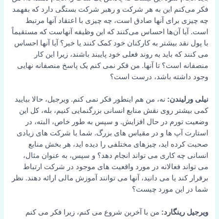
فکر می‌کنم این به هر شرکت و رهبر شرکت بستگی دارد که بفهمد
چه چیزی برای آنها صادق است، چه چیزی با اعتقاد آنها مرتبط
است. آیا آن‌ها احساس می‌کنند که این وظیفه آنهاست که مستقیماً
با پول نقد بیشتر به کارکنان خود کمک کنند یا خیر؟ آیا آنها احساس
می کنند که باید به روند فعلی خود پایبند باشند، زیرا این کار
منصفانه است؟ تا آنها. من فکر نمی کنم یک پاسخ منصفانه نهایی
وجود داشته باشد، درست است؟
نیلی ورلیندن:
نه، من هم اینطور فکر نمی کنم. ویرجیل، حالا بیایید
کمی بیشتر روی نقش منابع انسانی بزرگنمایی کنیم، بله، کل این
وضعیت تورم در حال افزایش. و سپس به طور خاص، البته، در
استارت آپ ها و در مقیاس های بزرگ. شما با شرکت های زیادی
صحبت کرده اید، چیزهای مختلفی را دیده اید، هر بخش منابع
انسانی چه کاری می تواند انجام دهد؟ و سپس، به عنوان مثال،
می تواند فعالانه در مورد واقعیت های موجود در شرکت ارتباط
برقرار کند یا می دانید، آنها می توانند آموزش مالی ارائه دهند. نظر
شما در این مورد چیست؟
ویرجیل رینگارد:
من با آخرین شروع می کنم، زیرا فکر می کنم