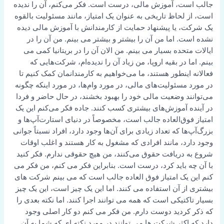
جالب است، آموزش مالی، درست است. فکر می‌کنم، آن را ندیده
است، از لحاظ تاریخی به عنوان یک امتیاز، مانند مسئولیت بالقوه
یک شرکت، یا پیشنهاد حمایت از کارمندانش با آموزش مالی دیده
نشده است. اما من آن را بیشتر و بیشتر می بینم. من آن را در
ایالات متحده بسیار می بینم. من الان آن را در بریتانیا کمی می
بینم. اما در بقیه اروپا، من زیاد آن را ندیده‌ام، شرکت‌هایی که
فعالانه اینطور هستند، ما می‌خواهیم به کارمندانمان کمک کنیم تا
در مورد مسئولیت‌های مالی، در مورد وام‌ها، در مورد اینکه چگونه
می‌توانند وضعیت مالی خود را بهبود بخشند، در حال حاضر و فردا
در آینده آموزش‌های بیشتری کسب کنند. جاده فکر می‌کنم این یک
امتیاز فوق‌العاده جالب است، مخصوصاً در دنیای استارت‌آپ‌ها و
بزرگ‌آپ‌ها که تعداد زیادی برای آن‌ها وجود دارد، افراد نسبتاً جوانی
وجود دارد، مانند افرادی که مشغول به کار هستند و اغلب اوقات
شروع به دریافت حقوق می‌کنند، من هیچ حقوقی ندارم. فکر کنید
با آن چه باید کرد، درست است. بنابراین فکر می کنم، من فکر می
کنم این یک امتیاز فوق العاده جالب است که می بینم شرکت های
بیشتری از آن استفاده می کنند. اما این یک چیز است، این یک چیز
بسیار تاکتیکی است که همه می توانند اجرا کنند. اما نکته بعدی را
که ذکر کردید دوست دارم. من فکر می کنم دو کار اصلی وجود
دارد که اکثر شرکت ها می توانند در مورد نکته ای که شما به آن