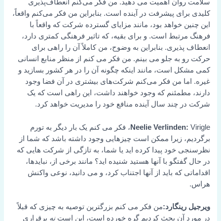
سلامت روان اهمیت می دهید. من فکر می‌کنم انعطاف‌پذیری
کلیدی برای پیشرفت در آینده است. بنابراین من فکر می‌کنم واقعاً،
این چنین خواهد بود، مانند مزایای گسترده شرکت که واقعاً با
فرهنگ مرتبط است. و برای بقیه، که تاثیر فرهنگی کمتری دارد،
انعطاف پذیری. بنابراین به وضوح، من کاملاً آن را راهی برای
حرکت رو به جلو می بینم. من فکر می کنم از منظر منابع انسانی
کمی مشکل است، مانند اینکه چگونه آن را در هر کشور بسازید و
غیره. اما من فکر می‌کنم شرکت‌های بیشتری در آن فضا وجود
دارند، مطمئنم که وجود خواهند داشت، این راهی است که یک
شرکت در چند سال آینده منافع خود را مدیریت خواهد کرد.
Neelie Verlinden:
Virigle، فکر می کنم یک بار دیگر به تورم
برگردیم، زیرا ممکن است چیزهایی وجود داشته باشد که شما از
نظرسنجی خود پیدا کرده اید یا شما، به تازگی از شرکت هایی که
در حال گفتگو با آنها هستید شنیده اید؟ مانند برخی از، نبایدها،
اقداماتی که باید از آنها اجتناب کرد، و می دانید، نوعی واکنش
هراس.
ویرجیل رینگارد:
من فکر می کنم بزرگترین توصیه به چیزی که قبلاً
در مورد آن بحث کردیم گره خورده است، این است
نه
برقراری