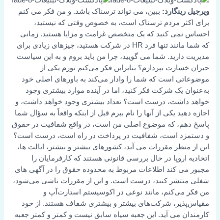
ویرجیل رینگارد:
ببین، می تواند ترسناک باشد. و من فکر می کنم
برای اکثر مردم ترسناک است، به خصوص وقتی که نیستید،
احساس نمی کنید که یک متخصص غرامت و مزایا هستید. زمانی
که شما مانند تنها فرد HR در شرکت هستید، چیزهای زیادی برای
مدیریت دارید. شما می گویید، چرا من باید بروم و به این سیاست
جبران خسارت بپردازم؟ بنابراین فکر می‌کنم تورم یکی از
موضوعاتی است که شما را وادار می‌کند به باورهای اصلی خود
به‌عنوان یک شرکت فکر کنید، اما در آینده موارد بیشتری وجود
خواهد داشت، درست است؟ تعداد بیشتری وجود خواهد داشت، و
اجازه دهید یکی از آنها را نام ببرم قبل از اینکه واقعاً به سؤال شما
پاسخ دهم، که موضوع اصلی من است، در واقع شفافیت در حقوق
و دستمزد است، شفافیت در پرداخت در راه است، درست است؟
این از منظر مقررات می آید، کشورهای بیشتر و بیشتر، ایالت ها،
اتحادیه اروپا در حال بررسی قانونی هستند که کارفرمایان را
مجبور می کند اطلاعات مربوط به محدوده حقوق را در آگهی های
شغلی منتشر کنند، درست است. و این از مقررات ناشی می‌شود،
من فکر می‌کنم، مانند نوعی در اکوسیستم استارت‌آپ و
مقیاس‌پذیر، شرکت‌های بیشتر و بیشتری شفاف هستند. از خود
کارمندان می آید. این جعبه سیاه سابق نیست و کمتر و کمتر جعبه