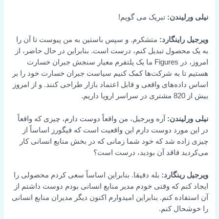
نیلی ورلیندن:
تبریک می گویم!
ویرجیل راینگارد:
متشکرم. و سپس باستین به من پیوست تا آن را
به یک محصول تبدیل کنم، درست است. بنابراین در حال حاضر، از
امروز، در Figures ما یک پلتفرم معیار سنجش جبران خسارت
هستیم تا به شرکت‌ها کمک کنیم سیاست جبران خسارت خود را بر
اساس داده‌های واقعی و قابل اعتماد بازار طراحی کنند. و از امروز
بیش از 820 مشتری در سراسر اروپا داریم.
نیلی ورلیندن:
آره ویرجیل، من واقعاً دوست دارم، چیزی که واقعاً
در این مورد دوست دارم این واقعیت است که فیگورز اساساً از
چیزی زاده شد که خود شما زمانی که در بخش منابع انسانی کار
می‌کردید فاقد آن بودید، درست است؟
ویرجیل رینگارد:
بله دقیقا. بنابراین اساساً سعی کردم محصولی را
ایجاد کنم که وقتی خودم مدیر منابع انسانی بودم دوست داشتم از
آن استفاده کنم. بنابراین امیدوارم اکنون دیگر مدیران منابع انسانی
را خوشحال کنم.