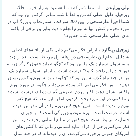
نیلی ورلیندن
: بله، مطمئنم که شما هستید. بسیار خوب. حالا،
ویرجیل، دلیل اصلی که من واقعاً با شما تماس گرفتم این بود که
شما اخیراً نظرسنجی را بین 200 شرکت، استارت‌آپ و بزرگ‌آپ در
مورد نحوه واکنش آنها به تورم انجام دادید. بنابراین برخی از یافته
های اصلی نظرسنجی شما چه بود؟
ویرجیل رینگارد:
بنابراین فکر می‌کنم دلیل یکی از یافته‌های اصلی
به دلیل انجام این نظرسنجی در وهله اول مرتبط است. بعد از چند
ماه، سوال شماره یک ما این بود که “چگونه باید حقوق کارگران راه
دور خود را پرداخت کنم؟” درست است. بنابراین سوال شماره یک
من در چند ماه گذشته این بود که “چگونه باید به تورم واکنش نشان
دهم؟” و من فکر می‌کنم اکثر مردم نمی‌دانند چگونه در مورد تورم
واکنش نشان دهند. اکثر مردم به نوعی گم شده اند، درست است؟
و ما کمی در این مورد بحث کردیم، اما به این معنا که هیچ کس
تورم را ندیده است، تقریباً هیچ کس تورم را در آن مقیاس ندیده
است، درست است. تورم موضوع بزرگی است که با جبران
خسارت مرتبط است، هیچ کس در منابع انسانی وجود ندارد. من
فکر می‌کنم برخی از افراد منابع انسانی زمانی که با کشورهای
آمریکای جنوبی برخورد می‌کردند، آن را دیده‌اند که در چند سال