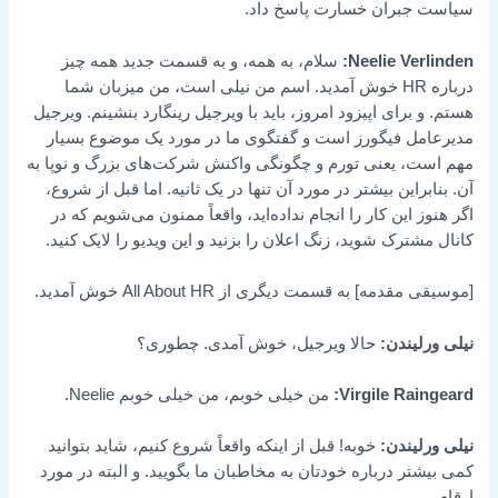
سیاست جبران خسارت پاسخ داد.
Neelie Verlinden:
سلام، به همه، و به قسمت جدید همه چیز
درباره HR خوش آمدید. اسم من نیلی است، من میزبان شما
هستم. و برای اپیزود امروز، باید با ویرجیل رینگارد بنشینم. ویرجیل
مدیرعامل فیگورز است و گفتگوی ما در مورد یک موضوع بسیار
مهم است، یعنی تورم و چگونگی واکنش شرکت‌های بزرگ و نوپا به
آن. بنابراین بیشتر در مورد آن تنها در یک ثانیه. اما قبل از شروع،
اگر هنوز این کار را انجام نداده‌اید، واقعاً ممنون می‌شویم که در
کانال مشترک شوید، زنگ اعلان را بزنید و این ویدیو را لایک کنید.
[موسیقی مقدمه] به قسمت دیگری از All About HR خوش آمدید.
نیلی ورلیندن:
حالا ویرجیل، خوش آمدی. چطوری؟
Virgile Raingeard:
من خیلی خوبم، من خیلی خوبم Neelie.
نیلی ورلیندن:
خوبه! قبل از اینکه واقعاً شروع کنیم، شاید بتوانید
کمی بیشتر درباره خودتان به مخاطبان ما بگویید. و البته در مورد
ارقام.