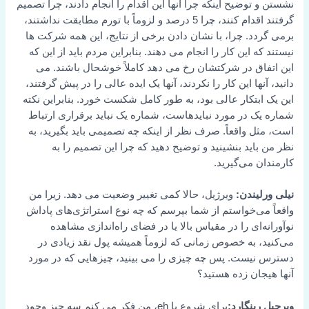
نشستن و توضیح اینکه چرا آنها این اقدام را انجام دادند، چرا تصمیم
گرفتند اقدام کنند، چرا 5 درصد و لزوماً با تورم مطابقت نداشتند،
برمی گردد. چرا، با نشان دادن برخی از نتایج، این همه شرکت ها
نیستند که این کار را انجام می دهند. بنابراین مردم باید از این که
این اتفاق در شرکتشان رخ می دهد کاملاً خوشحال باشند. می
دانید، آنها این کار را نکردند، آنها یک ایده عالی را در پیش گرفتند،
این یک ابتکار عالی بود، به طور کامل شکست خورد. بنابراین نکته
شماره یک در مورد نبایدهاست، شماره یک نباید برقراری ارتباط
است، مثل واقعاً. صرف نظر از اینکه چه تصمیمی باید بگیرید، به
نظر من باید بنشینید و توضیح دهید که چرا این تصمیم را به
کارمندان می‌گیرید.
نیلی ورلیندن:
ویرژیل، حالا کمی تغییر وضعیت می دهد. زیرا من
واقعاً می‌خواستم از شما بپرسم که چه نوع استراتژی‌های پاداش
نوآورانه‌ای را در مقیاس بالا یا در فضای راه‌اندازی مشاهده
می‌کنید، به خصوص زمانی که لزوماً همیشه پول نقد زیادی در
دسترس نیست. پس چه چیزی را می بینید، چیزهایی که در مورد
آنها هیجان زده هستید؟
ویرجیل رینگارد:
برای شروع با eh، من فکر می کنم سه چیز وجود