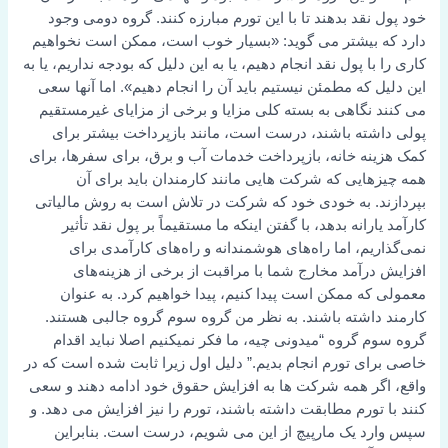
خود پول نقد بدهند تا با این تورم مبارزه کنند. گروه دومی وجود
دارد که بیشتر می گوید: «بسیار خوب است، ممکن است نخواهیم
کاری را با پول نقد انجام دهیم، یا به این دلیل که بودجه نداریم، یا به
این دلیل که مطمئن نیستیم باید آن را انجام دهیم». اما آنها سعی
می کنند نگاهی به بسته کلی مزایا و برخی از مزایای غیرمستقیم
پولی داشته باشند، درست است، مانند بازپرداخت بیشتر برای
کمک هزینه خانه، بازپرداخت خدمات آب و برق، برای سفرها، برای
همه چیزهایی که شرکت هایی مانند کارمندان باید برای آن
بپردازند. به خودی خود که شرکت در تلاش است به روش مالیاتی
کارآمد یارانه بدهد، با گفتن اینکه ما مستقیماً بر پول نقد تأثیر
نمی‌گذاریم، اما راه‌های هوشمندانه و راه‌های کارآمدی برای
افزایش درآمد مخارج شما با مراقبت از برخی از هزینه‌های
معمولی که ممکن است پیدا کنیم، پیدا خواهیم کرد. به عنوان
کارمند داشته باشند. به نظر من گروه سوم گروه جالبی هستند.
گروه سوم گروه “میدونی چیه، ما فکر نمیکنیم اصلا نباید اقدام
خاصی برای تورم انجام بدیم.” دلیل اول زیرا ثابت شده است که در
واقع، اگر همه شرکت ها به افزایش حقوق خود ادامه دهند و سعی
کنند با تورم مطابقت داشته باشند، تورم را نیز افزایش می دهد. و
سپس وارد یک مارپیچ از این می شویم، درست است. بنابراین