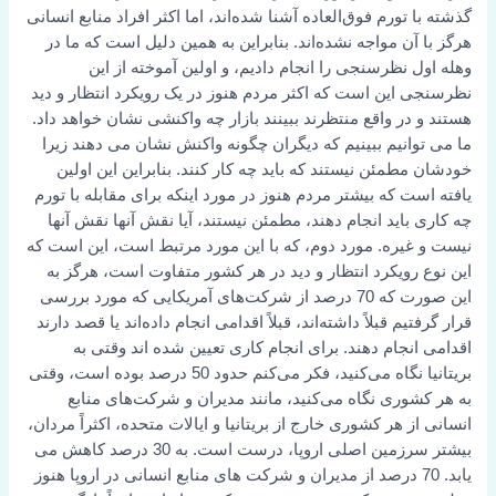
گذشته با تورم فوق‌العاده آشنا شده‌اند، اما اکثر افراد منابع انسانی
هرگز با آن مواجه نشده‌اند. بنابراین به همین دلیل است که ما در
وهله اول نظرسنجی را انجام دادیم، و اولین آموخته از این
نظرسنجی این است که اکثر مردم هنوز در یک رویکرد انتظار و دید
هستند و در واقع منتظرند ببینند بازار چه واکنشی نشان خواهد داد.
ما می توانیم ببینیم که دیگران چگونه واکنش نشان می دهند زیرا
خودشان مطمئن نیستند که باید چه کار کنند. بنابراین این اولین
یافته است که بیشتر مردم هنوز در مورد اینکه برای مقابله با تورم
چه کاری باید انجام دهند، مطمئن نیستند، آیا نقش آنها نقش آنها
نیست و غیره. مورد دوم، که با این مورد مرتبط است، این است که
این نوع رویکرد انتظار و دید در هر کشور متفاوت است، هرگز به
این صورت که 70 درصد از شرکت‌های آمریکایی که مورد بررسی
قرار گرفتیم قبلاً داشته‌اند، قبلاً اقدامی انجام داده‌اند یا قصد دارند
اقدامی انجام دهند. برای انجام کاری تعیین شده اند وقتی به
بریتانیا نگاه می‌کنید، فکر می‌کنم حدود 50 درصد بوده است، وقتی
به هر کشوری نگاه می‌کنید، مانند مدیران و شرکت‌های منابع
انسانی از هر کشوری خارج از بریتانیا و ایالات متحده، اکثراً مردان،
بیشتر سرزمین اصلی اروپا، درست است. به 30 درصد کاهش می
یابد. 70 درصد از مدیران و شرکت های منابع انسانی در اروپا هنوز