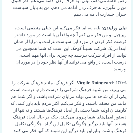
رفتن ادامه می‌دهم، نیلی، به حرف زدن ادامه می‌دهم. اگر جلوی
من را نگیری، به حرف زدن ادامه می دهم. من به پایان سیاست
جبران خسارت ادامه می دهم.
نیلی ورلیندن:
بله، نه، اما فکر می‌کنم این خیلی منطقی است،
ویرجیل. و من فکر می کنم آنچه واقعاً زیبا است در مورد داشتن
فرصت فکر کردن در مورد این سیاست غرامت و مزایا از همان
ابتدا در یک شرکت نسبتاً کوچک این است که شما همچنین می
توانید از افراد شرکت بپرسید چه چیزی برای آنها مهم است،
درست است، در واقع می توانید از آنها نظر خود را در مورد آن
بپرسید.
Virgile Raingeard:
100%. اگر فرهنگ، مانند فرهنگ شرکت را
می بینید، من شبیه فرهنگ شرکتی را دوست دارم، درست است.
یکی از آن شاخه ها می تواند مزایای شرکت باشد. و اگر شما هم
مانند من معتقد باشید، و فکر می‌کنم اکثر مردم باید باور کنند، که
کارمندان اولیه شما بخشی از ایجاد فرهنگ‌ها هستند و نه تنها از
دستورالعمل‌های شما پیروی می‌کنند، بلکه در حال ایجاد فرهنگ
هستند. آنها باید درگیر چگونگی تکامل این گیاه، چگونگی تکامل
فرهنگ باشند، بنابراین باید درگیر این شوند که آنها فکر می کنند