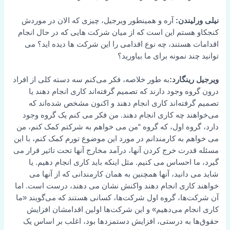
نیلی ورلیندن:
آره و همینطور ویرجیل، چیزی که الان در موردش
کنجکاو هستم این است که از میان شرکت هایی که در حال انجام
اقدامات هستند، چه نوع اقدامی را این شرکت ها دیده اید؟ می
توانید چند نمونه برای ما بیاورید؟
ویرجیل رینگارد:
به طور خلاصه، فکر می‌کنم سه دسته کلی از افراد
درون گروه وجود دارند که تصمیم گرفته‌اند کاری انجام دهند یا
تصمیم گرفته‌اند کاری انجام دهند و اکنون مشخص شده‌اند که
می‌خواهند چه کاری انجام دهند. من فکر می کنم یک گروه وجود
دارد، گروه اول، که گروه “من می خواهم به شرکتم کمک کنم، من
می خواهم به کارمندانم در مورد این موضوع تورم کمک کنم، با این
مسئله قدرت خرج کردن آنها، درآمد مخارج آنها تحت تاثیر قرار می
گیرد، ما احساس می کنیم. مثل اینکه باید کاری انجام دهیم. یا
شاید می دانید، آنها همچنین به همان کارمندانی که از آنها می
خواهند کاری انجام دهند واکنش نشان می دهند، درست است. اما
آن شرکت‌ها، گروه اول شرکت‌ها، کسانی هستند که می‌گویند «ما
کاری انجام می‌دهیم» و این شرکت‌ها اولین اقدامشان افزایش
حقوق‌ها به درستی، افزایش دستمزدها بود، اغلب بر اساس یک