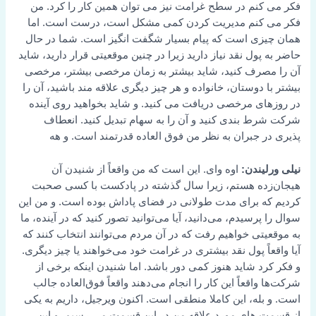
فکر می کنم در سطح غرامت نیز می توان همین کار را کرد. من
فکر می کنم مدیریت کردن کمی مشکل است، درست است. اما
همان چیزی است که پیام بسیار شگفت انگیز است. شما در حال
حاضر به پول نقد نیاز دارید زیرا در چنین موقعیتی قرار دارید، شاید
آن را مصرف کنید، شاید بیشتر به زمان مرخصی بیشتر، مرخصی
بیشتر با دوستان، خانواده و هر چیز دیگری علاقه مند باشید، آن را
در روزهای مرخصی دریافت می کنید. و شاید بخواهید روی آینده
شرکت شرط بندی کنید و آن را به سهام تبدیل کنید. انعطاف
پذیری در جبران به نظر من فوق العاده قدرتمند است. و هه
نیلی ورلیندن:
اوه وای. این است که من واقعاً از شنیدن آن
هیجان‌زده هستم، زیرا سال گذشته در پادکست با کسی صحبت
کردیم که برای مدت طولانی در فضای پاداش بوده است. و من این
سوال را پرسیدم، می‌دانید، آیا می‌توانید تصور کنید که در آینده، ما
به موقعیتی خواهیم رفت که در آن مردم می‌توانند انتخاب کنند که
آیا واقعاً پول نقد بیشتری در غرامت خود می‌خواهند یا چیز دیگری.
و فکر کرد شاید هنوز کمی دور باشد. اما شنیدن اینکه برخی از
شرکت‌ها واقعاً این کار را انجام می‌دهند واقعاً فوق‌العاده جالب
است. و بله، این کاملا منطقی است. اکنون ویرجیل، داریم به یکی
از قسمت های مورد علاقه من در این قسمت می رسیم. و این