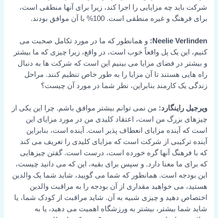
شرکت باید چه مزایایی را اجرا کند، زیرا برای آنها منطقی است،
برای فرهنگ و غیره منطقی است. 100% با آن موافق بودند.
Neelie Verlinden:
و همانطور که ما در مورد تکامل صحبت می
کنیم، این یک پل واقعاً خوب است، در واقع، زیرا چیزی که ما بیشتر
و بیشتر در فضای مزایا می بینیم این است که شرکت ها به دنبال
راه هایی هستند تا آن مزایا را به طور خاص تنظیم کنند. مراحل
زندگی یک کارمند بنابراین، نظر شما در مورد آن چیست؟
ویرجیل راینگارد:
من نمی توانم بیشتر موافق باشم. چرا این یکی از
چیزهای بزرگ من است، اعتقاد کلیدی من در مورد مزایای این
است که آینده مزایای انعطاف پذیر است. آینده است، بنابراین
آینده ترکیبی از شرکت است که مزایای کلیدی را تعریف می کند
که با فرهنگ آنها گره خورده است، درست است. گفتن چیزهایی
که برای ما معنا دارد. و سپس برای بقیه، این که می دانید چیست،
این بودجه است. همانطور که شما می گویید، شاید شما یک والدین
هستید، می خواهید مقداری از آن بودجه را به مراقبت والدین
اختصاص دهید و چیزی شبیه به آن. شاید مراقبت از کودک شما، یا
شاید شما بیشتر، بیشتر به ورزشگاه اهمیت می دهید، یا به