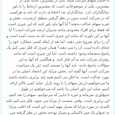
یا اختیار سهام شرکت شما، یکی از بیشترین، مانند یکی از
بیشترین، یکی از موضوعاتی است که بیشترین ارتباط را با باور
بنیانگذاران دارد. بنیانگذاران چه اعتقادی دارند که باید به هرکسی
که در شرکت است بدون در نظر گرفتن سطح، ارشدیت، نقش و
غیره سهام عدالت بدهند؟ آیا آنها باید باور کنند که این چیزی است
که فقط برای افراد معدودی مانند مدیران ارشد شرکت است؟ آیا
آنها بر این باورند که شاید این چیزی است که به دست آمده است و
آن را برای شروع نمی دهند، اما بعد از اینکه کسی عملکرد خود را
انجام داده است، آن را می دهند؟ همان چیزی که فکر نمی کنم یک
پاسخ منصفانه وجود داشته باشد، اما این چیزی است که مانند
رهبران شرکت باید به آن فکر کنند. و هنگامی که آنها به این
سؤالات پاسخ دادند، باید آنها را مستند کنند، این یک سیاست
شرکت است. آنها گفته اند، بخش مزایا، این اعتقاد اصلی ما در
مورد عدالت است. ما فکر می کنیم همه باید برابری داشته باشند.
ما می‌خواهیم ارزش سهام را با رویه بازار، شاید کمی بالاتر ارائه
کنیم. شاید این باور اصلی ما باشد که می‌خواهیم در طول
جمع‌آوری سرمایه و غیره تا جایی که می‌توانیم، سهام را نقد کنیم.
این برابری است. وقتی صحبت از مزایا می شود، فکر می کنم نکته
کلیدی در مورد مزایا که بسیار مهم است این است که اغلب مزایا
به عنوان یک چیز تاکتیکی و بسیار بودجه محور در نظر گرفته می