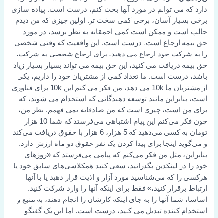
دارد که می توانم در مورد آنها بحث کنم، درست است. پیاده سازی
برخی بسیار آسان، برخی کمی سخت تر. اولین چیزی که من دیدم
جالب است و ممکن است کمی احمقانه به نظر برسد، در مورد
حق بیمه ارجاع است، درست است. این واقعیت که وقتی شخصی
را به شرکت خود ارجاع می دهید، برای ارجاع شخصی به شرکت،
حق بیمه دریافت می کنید، این حق بیمه می تواند بسیار بسیار زیاد
باشد، درست است. ما تعداد کمی از مشتریان خود را داریم، یکی
از مشتریان ما 10k می دهد، من فکر می کنم این 10k برای فناوری
است، بنابراین مانند توسعه دهندگانی که استخدام می شوند، که
برای من است، چیزی است که من صادقانه نمی فهمم. نظر من،
چون فکر می‌کنم این پیام اشتباهی می‌فرستد که شما 10 هزار
تومان به کسی می‌دهید که 5 هزار، 6 هزار با حقوق دریافت می‌کند
و می‌گوید اینجا برای پیدا کردن یک نفر حقوق دو ماه ارزش دارد.
بنابراین، مثل من فکر می‌کنم که پیامی می‌فرستد که «روزهای
خود را در لینکدین بگذرانید، سعی کنید همکلاسی‌های سابق خود یا
هرکسی را که می‌شناسید مورد آزار و اذیت قرار دهید یا با آنها
ارتباط برقرار کنید،» فقط برای اینکه آنها را وارد شرکت کنید.
اساسا، شما آنها را به جای اینکه کارشان را انجام دهند، به منبع و
استخدام کننده تبدیل می کنید، درست است. اما این یک گفتگو