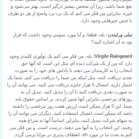
نفع شما باشد، زیرا آن شخص بیشتر درگیر است، بهتر می‌شود و
غیره. بنابراین من فکر می کنم که یک برد-برد واضح از هر دو طرف
با چنین چیزهایی وجود دارد.
نیلی ورلیندن:
بله، قطعا. و آیا مورد سومی وجود داشت که قرار
بود به آن اشاره کنید؟
Virgile Raingeard:
بله، من فکر می کنم یک نوآوری کلیدی وجود
دارد که من از یک شرکت دیده ام. مثل این است که آنها حق
انتخاب را به کارمندان می دهند تا پاداش های خود را به صورت
نقدی دریافت کنند، مثل اینکه من شما را دریافت می کنم، شما یک
امتیاز دارید، امسال 5 هزار جایزه دریافت می کنید، می توانید آن را
به صورت نقدی دریافت کنید یا آن را تبدیل کنید. تبدیل آن به
روزهای مرخصی بنابراین آنها چنین کردند، بر اساس حقوق پایه
شما، این 5 هزار ممکن است ارزش هفت روز مرخصی را داشته
باشد که ممکن است امسال استفاده کنید. دیگران می توانند آن را
به سهام شرکت تبدیل کنند. بنابراین اساساً آنها به سراغ همه
رفتند، این انتخاب را به آنها می دهند، درست است. و من فکر می
کنم به بحث ما در مورد eh، انعطاف پذیری در مزایا برمی گردد.