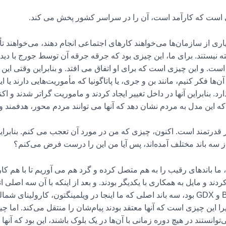
لی است که کارآمد است، آن را در سراسر کشور پخش می کند.
از سازمان‌ها می‌خواهند کارهای اجتماعی انجام دهند، می‌خواهند تأثیر
ه نیستند. برای ما، این چیزی بود که جرقه جرقه آن توسط جورج با دید
 است. و این چیزی است که برای او اتفاق می افتد. و بنابراین وقتی این ات
‌ها فکر کنیم، مانند بن و جری، یا پاتاگونیا که مأموریت‌هایی دارند یا
. بنابراین آنها در داخل تغییر ایجاد کردند و ماموریت گراتر شدند و ا
م که این مدل به مردم نشان دهد که آنها می توانند مردم محور، هدفمند 
قدرتمند است. اکنون، چیزی که من در مورد آن تعجب می کنم. بنابرای
 از سه باند مختلف آمده‌اند، پس آیا من این را درست فرض می‌کنم؟
ما باندهای رقیب را به هم متصل کرده و گرد هم می آوریم تا با هم کار کن
آن ۱۱ ترکیبی از سوئیچ های Bloods، Crips و GDX بود، سه باند اصلی که ما اینجا در ویلمینگ
ا این چیزی است که آنها معتقد بودند پیام‌شان را منتقل می‌کند. اما چی
وانستند در هیچ دوره زمانی با آن‌ها در یک بلوک باشند، این بود که آنه