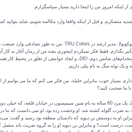
ز اینکه امروز من را اینجا دارید بسیار سپاسگزارم.
ید متشکرم. و قبل از اینکه واقعا وارد مکالمه شویم، شاید بتوانید کم
بله، خوب. خلیله «کو» اولوکونولا. مدیر ارشد در TRU Colors. 
علاوه بر حضور در TRU Colors، مدافع استخدام‌های شانس دوم، DEI، و ایجاد
 و یک توله سگ به نام بیلی داریم.
م. بسیار خوب. بنابراین خلیله، من فکر می کنم که ما می توانیم از اب
 ضرب گلوله کشته شد. او وحشت زده بود. او نمی دانست که ما در ویل
براین او به دوستش بن دیوید که دادستان منطقه بود رسید و گفت: می‌
ت، درست است؟ و بنابراین بن دیوید او را به گروه ضربت باند متصل ک