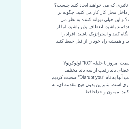
ثیری که می خواهید ایجاد کنید چیست؟
اخل محل کار کار می کنید، چگونه بر
و این خیلی دیوانه کننده به نظر می
مند باشید، انعطاف پذیر باشید، اما از
 کنید و استراتژیک باشید. افراد را
. و همیشه راه خود را از قبل حفظ کنید
سلام، به همه، و به قسمت کاملاً جدید All About HR خوش آمدید. نام من نیلی است و در قسمت امروز با خلیله “KO” اولوکونولا
د مردمی در شرکتی به نام TRU Colors است. TRU Colors در سال 2018 توسط اعضای باند رقیب از سه باند مختلف
تاسیس شد. من و خلیله با هم در مورد داستان جذاب رنگ های TRU صحبت کردیم. ما همچنین در مورد برنامه نصب آنها به نام “Disrupt you” صحبت کردیم
ی است. بنابراین بدون هیچ مقدمه ای، به
 کنید. ممنون و خداحافظ.