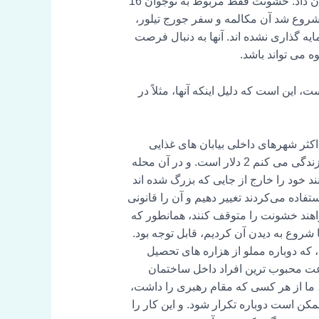
کردند در باندها تأثیرگذار بودند وصل کردند و این باعث ایجاد گفتگو شد. این یک جنایت هولناک بود که شهر ما را تکان داد. خشونت فقط مربوط به نوجوان 16
شروع شد آن مکالمه و سفر جورج تیلور،
ایه گذاری نشده اند. آنها به دنبال فرصت
، این است که دلیل اینکه آنها، مثلاً در
 اکثر شهرهای داخلی بیابان های غذایی
هستند، بنابراین مانند اکثر مردم به میوه ها و سبزیجات دسترسی ندارند. قیمت شیر یعنی در سوپرمارکتی که من زندگی می کنم 2 دلار است. و در آن محله
 خود را خارج از جایی که بزرگ شده اند
ستفاده می‌کردند تغییر دهیم و آن را قانونی
ی‌خواهند خشونت را متوقف کنند، همانطور که
ه TRU Colors شروع به کار کرد، اتفاقی که ما شروع به دیدن آن کردیم، قابل توجه بود.
ه مرد جوان، همان سه مردی که با آنها صحبت می کرد، آنها را در Untapped قرار داد، که دوباره مملو از هزاره های تحصیل
بود. و بنابراین ما فکر کردیم که این شکاف فرهنگی شدید وجود خواهد داشت. اما بعد از 24 ساعت محبوب ترین افراد داخل ساختمان
ن، ما از هر کسی که مقام رهبری را داشت،
مکن است دوباره تکرار شود. و این کار را