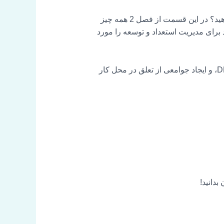
چگونه می توانید خدمات منابع انسانی خود را به گونه ای طراحی کنید که بهترین خدمات را به کارکنان خود ارائه دهید؟ در این قسمت از فصل 2 همه چیز
ی در TRU Colors – می نشینیم تا بهترین رویکرد برای مدیریت استعداد و توسعه را مورد
خلیله یک رهبر HR با تجربه، یک نویسنده و سخنران منتشر شده، و یک مدافع پرشور برای استخدام شانس دوم، DEI، و ایجاد جوامعی از تعلق در محل کار
بدانید!