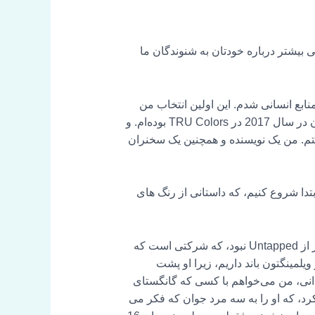
ی بیشتر درباره خودتان به شنوندگان ما
من به طور تصادفی وارد صنعت منابع انسانی شدم. این اولین انتخاب من
نبود می دانستم که می خواهم روی مردم تأثیر بگذارم. فقط فکر نمیکردم اینجوری بشه من از زمان آغاز به کار آن در سال 2017 در TRU Colors بوده‌ام. و
 جوامعی از تعلق در محیط کار هستم. من یک نویسنده و همچنین یک سخنران
تدا شروع کنیم، که داستانی از رنگ های
بله. بنابراین در سال 2015، یک مرد 60 ساله به نام شین سیمپسون در خیابان قلعه، که خیلی دور از Untapped نبود، که شرکتی است که
مینگتون باند داریم، زیرا او پشت
دانی، من می‌خواهم با کسی که گانگستای
رد، که او را به سه مرد جوان که فکر می