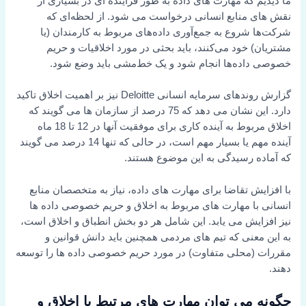
ما دیدیم که مهارت های داده به طور فزاینده ای در بسیاری از
نقش های منابع انسانی درخواست می شود. از لحظه‌ای که
شرکت‌ها شروع به جمع‌آوری داده‌های مربوط به کارمندان (یا
مشتریان) خود می‌کنند، باید بحثی در مورد اخلاقیات و حریم
خصوصی داده‌ها انجام شود و یک خط‌مشی باید وضع شود.
گزارش روندهای سرمایه انسانی Deloitte نیز بر اهمیت اخلاق تاکید
دارد. این نشان می دهد که 75 درصد از سازمان ها می گویند که
اخلاق مربوط به آینده کاری برای موفقیت آنها در 12 تا 18 ماه
آینده مهم یا بسیار مهم است، در حالی که تنها 14 درصد می گویند
که آماده رسیدگی به این موضوع هستند.
با افزایش تقاضا برای مهارت های داده، نیاز به متخصصان منابع
انسانی با مهارت های مربوط به اخلاق و حریم خصوصی داده ها
نیز افزایش می یابد. این شامل هر دو بخش انطباق و اخلاق است،
به این معنی که تیم های مردمی همچنین باید دانش قوانین و
مقررات (محلی متفاوت) در مورد حریم خصوصی داده ها را توسعه
دهند.
چگونه می توان مهارت های مرتبط با اخلاق و