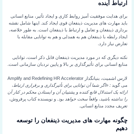
ارتباط آینده
برای هدایت موفقیت آمیز روابط کاری و ایجاد تأثیر، منابع انسانی
باید مهارت های مدیریت ذینفعان قوی ایجاد کند. اینها شامل نقشه
برداری ذینفعان و تعامل و ارتباط با ذینفعان است. به طور خلاصه،
ایجاد رابطه با ذینفعان هم به همدلی و هم به توانایی مقابله با
تعارض نیاز دارد.
نکته دیگری که در مورد مدیریت ذینفعان قابل ذکر است، توانایی
منابع انسانی برای تأثیرگذاری بر بالا و پایین نردبان سازمانی است.
لارس اشمیت، بنیانگذار Amplify and Redefining HR Accelerator
می گوید
: «اگر شما آن توانایی برای تأثیرگذاری و برقراری ارتباط،
ارائه یک استدلال قانع کننده و پشتیبان آن و ایستادن محکم در کنار آن
را نداشته باشید، واقعاً سخت خواهد بود.
و نویسنده کتاب پرفروش،
تعریف مجدد منابع انسانی.
چگونه مهارت های مدیریت ذینفعان را توسعه
دهیم