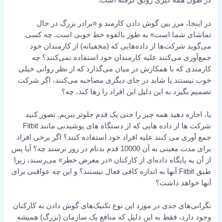
در طول همه گیری رونق گرفته است.
در اینجا، مرز بین گوش دادن کارمند و «برادر بزرگ در حال
تماشای شما است» به طور بالقوه خط خوبی است. چه کسی
می‌گوید شرکت‌ها از داده‌هایی که (مخفیانه) از کارمندان خود
جمع‌آوری می‌کنند علیه کارمندان خود استفاده نمی‌کنند؟ چه
کارمندی که با همکارش در میان می‌گذارد که از نظر روانی خیلی
خوب نیستند یا شاید در جای دیگری مصاحبه می‌کنند، اگر شرکت
تصمیم بگیرد به این دلیل این افراد را رها کند، چه؟
یا، اجازه دهید همه چیز را حتی یک قدم جلوتر ببریم. تصور کنید
شرکت ها از داده هایی که از دستگاه های پوشیدنی مانند Fitbit
جمع آوری می کنند علیه افراد خود استفاده کنند؟ اگر برخی افراد
برای مدت معینی به آن 10000 قدم بدنام در روز نرسند چه؟ آیا پس
از آن به پایگاه داده‌ای از کارکنان «در معرض خطر» می‌رسند، زیرا
طبق Fitbit آنها به اندازه کافی فعال نیستند؟ و این چه عواقبی برای
آنها خواهد داشت؟
نگرانی‌های جدی در مورد این نوع تکنیک‌های گوش دادن به کارکنان
وجود دارد، فقط به این دلیل که منافع یک سازمان (بزرگ) همیشه