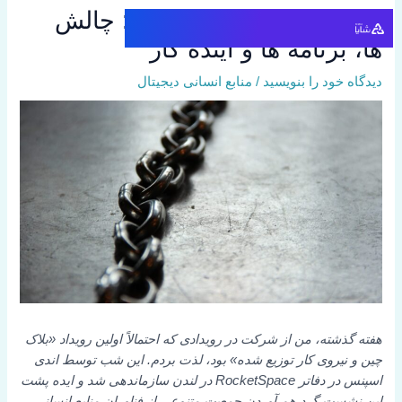
رش
بلاک چین در منابع انسانی: چالش
ه
ها، برنامه ها و آینده کار
حتوا
دیدگاه‌ خود را بنویسید
/
منابع انسانی دیجیتال
هفته گذشته، من از شرکت در رویدادی که احتمالاً اولین رویداد «بلاک
چین و نیروی کار توزیع شده» بود، لذت بردم.
این شب
توسط اندی
اسپنس در دفاتر RocketSpace در لندن سازماندهی شد و ایده پشت
این نشست گرد هم آوردن جمعیت متنوعی از فناوران منابع انسانی،