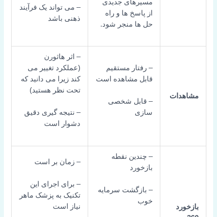
مسیرهای جدیدی
– می تواند یک فرآیند
از پاسخ ها و راه
ذهنی باشد
حل ها منجر شود.
– اثر هاثورن
– رفتار مستقیم
(عملکرد تغییر می
قابل مشاهده است
کند زیرا می دانید که
تحت نظر هستید)
دات
– قابل شخصی
سازی
– نتیجه گیری دقیق
دشوار است
– چندین نقطه
– زمان بر است
بازخورد
– برای اجرای این
– بازگشت سرمایه
تکنیک به پزشک ماهر
خوب
نیاز است
رد