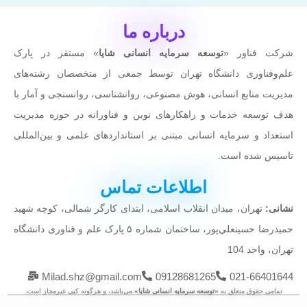
درباره ما
ناور «
توسعه سرمایه انسانی شایا
» مستقر در پارک
اوری دانشگاه تهران توسط جمعی از متخصصان رشته‌های
نابع انسانی، هوش مصنوعی، روانشناسی، روانسنجی و آمار با
عه خدمات و راهکارهای نوین و فناورانه در حوزه مدیریت
و سرمایه انسانی مبتنی بر استانداردهای علمی و بین‌المللی
ده است.
اطلاعات تماس
ران، میدان انقلاب اسلامی، ابتدای کارگر شمالی، کوچه شهيد
حميدرضا حسينعلي‌پور، ساختمان شماره ۵ پارک علم و فناوری دانشگاه
د 104
Milad.shz@gmail.com
09128681265
021-6
قوق متعلق به
«توسعه سرمایه انسانی شایا»
می‌باشد، و هرگونه کپی غیرمجاز است.