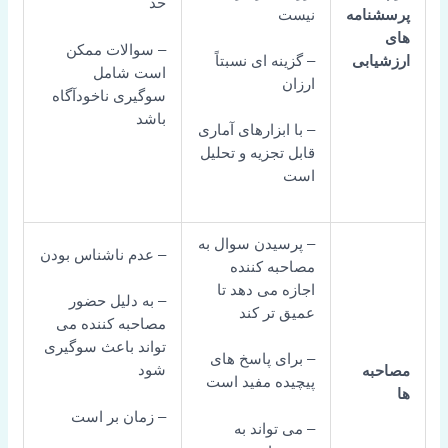
حد
نیست
نامه
– سوالات ممکن
ابی
– گزینه ای نسبتاً
است شامل
ارزان
سوگیری ناخودآگاه
باشد
– با ابزارهای آماری
قابل تجزیه و تحلیل
است
– پرسیدن سوال به
– عدم ناشناس بودن
مصاحبه کننده
اجازه می دهد تا
– به دلیل حضور
عمیق تر کند
مصاحبه کننده می
تواند باعث سوگیری
– برای پاسخ های
شود
به
پیچیده مفید است
– زمان بر است
– می تواند به