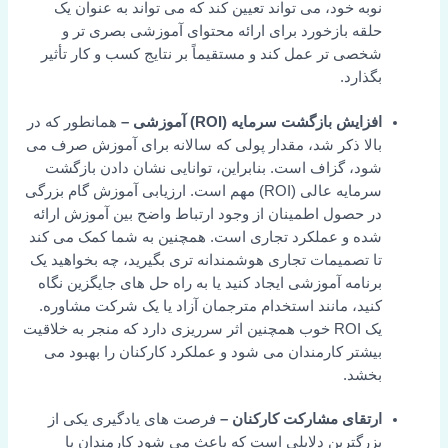
وبه خود، می تواند تعیین کند که می تواند به عنوان یک
لقه بازخورد برای ارائه محتوای آموزشی بصری تر و
خصی تر عمل کند و مستقیماً بر نتایج کسب و کار تأثیر
گذارد.
فزایش بازگشت سرمایه (ROI) آموزشی –
همانطور که در
الا ذکر شد، مقدار پولی که سالانه برای آموزش صرف می
ود، گزاف است. بنابراین، توانایی نشان دادن بازگشت
سرمایه عالی (ROI) مهم است. ارزیابی آموزش گام بزرگی
ر حصول اطمینان از وجود ارتباط واضح بین آموزش ارائه
ده و عملکرد تجاری است. همچنین به شما کمک می کند
ا تصمیمات تجاری هوشمندانه تری بگیرید، چه بخواهید یک
رنامه آموزشی ایجاد کنید یا به راه حل های جایگزین نگاه
نید، مانند استخدام مترجمان آزاد یا یک شرکت مشاوره.
یک ROI خوب همچنین اثر سرریزی دارد که منجر به خلاقیت
یشتر کارمندان می شود و عملکرد کارکنان را بهبود می
خشد.
رتقای مشارکت کارکنان –
فرصت های یادگیری یکی از
زرگترین دلایلی است که باعث می شود کارمندان یا