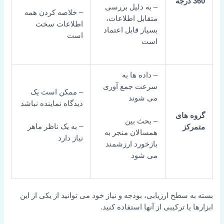
– به دلیل بررسی
– خلاصه کردن همه
متقابل اطلاعات،
اطلاعات سخت
بسیار قابل اعتماد
است
است
– داده ها به
سرعت جمع آوری
– ممکن است یک
می شوند
دیدگاه نماینده نباشد
های
– بحث بین
– به یک ناظر ماهر
کز
همسالان منجر به
نیاز دارد
بازخورد ارزشمند
می شود
سطح ارزیابی، بودجه و نیاز خود می توانید از یکی از این
یا ترکیبی از آنها استفاده کنید.