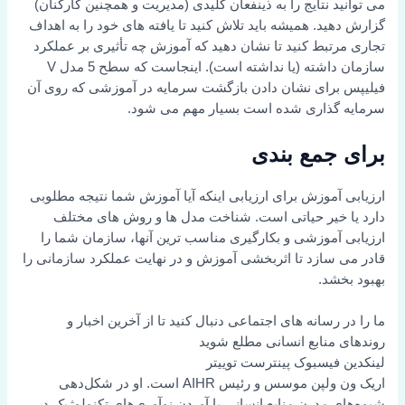
د نتایج را به ذینفعان کلیدی (مدیریت و همچنین کارکنان)
ید. همیشه باید تلاش کنید تا یافته های خود را به اهداف
رتبط کنید تا نشان دهید که آموزش چه تأثیری بر عملکرد
سازمان داشته (یا نداشته است). اینجاست که سطح 5 مدل V
برای نشان دادن بازگشت سرمایه در آموزشی که روی آن
گذاری شده است بسیار مهم می شود.
جمع بندی
 آموزش برای ارزیابی اینکه آیا آموزش شما نتیجه مطلوبی
 خیر حیاتی است. شناخت مدل ها و روش های مختلف
 آموزشی و بکارگیری مناسب ترین آنها، سازمان شما را
 سازد تا اثربخشی آموزش و در نهایت عملکرد سازمانی را
خشد.
 رسانه های اجتماعی دنبال کنید تا از آخرین اخبار و
 منابع انسانی مطلع شوید
فیسبوک
پینترست
توییتر
اریک ون ولپن موسس و رئیس AIHR است. او در شکل‌دهی
ی مدرن منابع انسانی با آوردن نوآوری‌های تکنولوژیک در