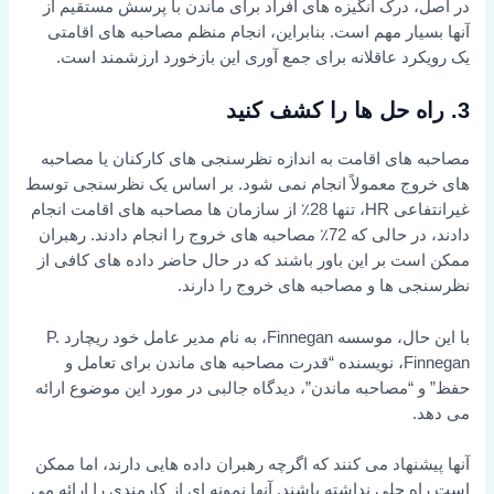
در اصل، درک انگیزه های افراد برای ماندن با پرسش مستقیم از
آنها بسیار مهم است. بنابراین، انجام منظم مصاحبه های اقامتی
یک رویکرد عاقلانه برای جمع آوری این بازخورد ارزشمند است.
3. راه حل ها را کشف کنید
مصاحبه های اقامت به اندازه نظرسنجی های کارکنان یا مصاحبه
های خروج معمولاً انجام نمی شود. بر اساس یک نظرسنجی توسط
غیرانتفاعی HR، تنها 28٪ از سازمان ها مصاحبه های اقامت انجام
دادند، در حالی که 72٪ مصاحبه های خروج را انجام دادند. رهبران
ممکن است بر این باور باشند که در حال حاضر داده های کافی از
نظرسنجی ها و مصاحبه های خروج را دارند.
با این حال، موسسه Finnegan، به نام مدیر عامل خود ریچارد P.
Finnegan، نویسنده “قدرت مصاحبه های ماندن برای تعامل و
حفظ” و “مصاحبه ماندن”، دیدگاه جالبی در مورد این موضوع ارائه
می دهد.
آنها پیشنهاد می کنند که اگرچه رهبران داده هایی دارند، اما ممکن
است راه حلی نداشته باشند. آنها نمونه ای از کارمندی را ارائه می