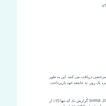
رهای داوطلبانه مرخصی دریافت می کنند. این به طور
قربانی کردن دستمزد یک روز، به جامعه خود بازپرداخت
VTO یک مزیت نسبتاً جدید برای کارکنان است که در سال های اخیر محبوبیت خاصی پیدا کرده است. در سال 2009، SHRM گزارش داد که تنها 15٪ از