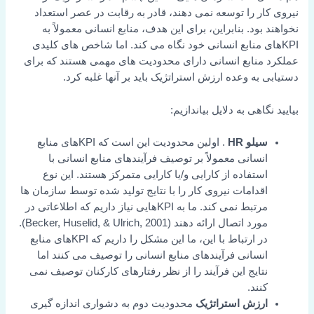
نیروی کار را توسعه نمی دهند، قادر به رقابت در عصر استعداد
نخواهند بود. بنابراین، برای این هدف، منابع انسانی معمولاً به
KPIهای منابع انسانی خود نگاه می کند. اما شاخص های کلیدی
عملکرد منابع انسانی دارای محدودیت های مهمی هستند که برای
دستیابی به وعده ارزش استراتژیک باید بر آنها غلبه کرد.
بیایید نگاهی به دلایل بیاندازیم:
سیلو HR
. اولین محدودیت این است که KPIهای منابع
انسانی معمولاً بر توصیف فرآیندهای منابع انسانی با
استفاده از کارایی و/یا کارایی متمرکز هستند. این نوع
اقدامات نیروی کار را با نتایج تولید شده توسط سازمان ها
مرتبط نمی کند. ما به KPIهایی نیاز داریم که اطلاعاتی در
مورد اتصال ارائه دهند (Becker, Huselid, & Ulrich, 2001).
در ارتباط با این، ما این مشکل را داریم که KPIهای منابع
انسانی فرآیندهای منابع انسانی را توصیف می کنند اما
نتایج این فرآیند را از نظر رفتارهای کارکنان توصیف نمی
کنند.
ارزش استراتژیک
محدودیت دوم به دشواری اندازه گیری