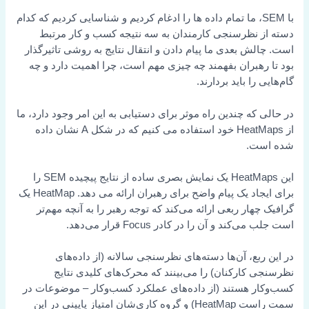
با SEM، ما تمام داده ها را ادغام کردیم و شناسایی کردیم که کدام
دسته از نظرسنجی کارمندان به سه نتیجه کسب و کار مرتبط
است. چالش بعدی ما پیام دادن و انتقال نتایج به روشی تاثیرگذار
بود تا رهبران بفهمند چه چیزی مهم است، چرا اهمیت دارد و چه
گام‌هایی را باید بردارند.
در حالی که چندین راه موثر برای دستیابی به این امر وجود دارد، ما
از HeatMaps خود استفاده می کنیم که در شکل A نشان داده
شده است.
این HeatMaps یک نمایش بصری ساده از نتایج پیچیده SEM را
برای ایجاد یک پیام واضح برای رهبران ارائه می دهد. HeatMap یک
گرافیک چهار ربعی ارائه می‌کند که توجه رهبر را به آنچه مهم‌تر
است جلب می‌کند و آن را در کادر Focus قرار می‌دهد.
در این ربع، آن‌ها دسته‌های نظرسنجی سالانه (از داده‌های
نظرسنجی کارکنان) را می‌بینند که محرک‌های کلیدی نتایج
کسب‌وکار هستند (از داده‌های عملکرد کسب‌وکار – موضوعات در
سمت راست HeatMap) و گروه کاری‌شان امتیاز پایینی در این