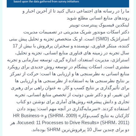
ما را در رسانه های اجتماعی دنبال کنید تا از آخرین اخبار و
روندهای منابع انسانی مطلع شوید
لینکدین
فیسبوک
پینترست
توییتر
دکتر اسکات موندور شریک مدیریتی در تصمیمات مدیریت
استراتژیک (SMD) است. او یک متخصص تجزیه و تحلیل پیش بینی
کننده، مبتکر فناوری، نویسنده و سخنران پرفروش با بیش از 17
سال تجربه در زمینه های فناوری منابع انسانی، تجزیه و تحلیل،
استراتژی، مدیریت استعداد، اندازه گیری، توسعه سازمانی و تجربه
مشتری است. اسکات پیشگام در توسعه روش جدیدی برای رویکرد
منابع انسانی به نظرسنجی ها و ارزیابی ها است: حرکت از تمرکز
بر نتایج نظرسنجی ها به استفاده از نظرسنجی ها و ارزیابی ها
برای تأثیرگذاری بر نتایج کسب و کار. به عنوان راهی برای رهبری
این تغییر، او و دکتر شین دوتیت از تخصص منابع انسانی، تجربه
تجاری و دانش پیشرفته روش‌های آماری برای نوشتن دو کتاب
استفاده کردند. «سرمایه‌گذاری در آنچه مهم است: پیوند دادن
کارکنان به نتایج کسب‌وکار» (SHRM، 2009) و «HR Business-
focused: 11 Processes to Drive Results» (SHRM، 2011)، هر
دو برای چندین سال 10 پرفروش‌ترین SHRM بوده‌اند.