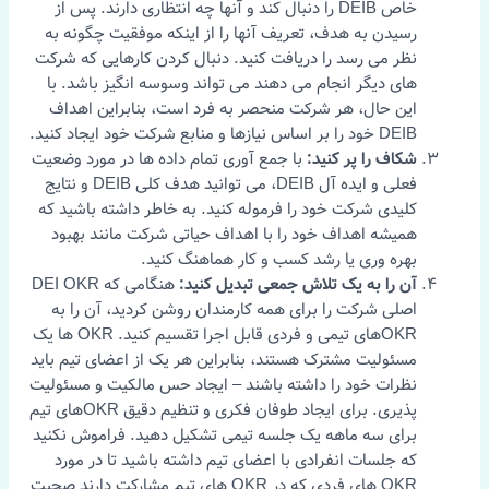
خاص DEIB را دنبال کند و آنها چه انتظاری دارند. پس از
رسیدن به هدف، تعریف آنها را از اینکه موفقیت چگونه به
نظر می رسد را دریافت کنید. دنبال کردن کارهایی که شرکت
های دیگر انجام می دهند می تواند وسوسه انگیز باشد. با
این حال، هر شرکت منحصر به فرد است، بنابراین اهداف
DEIB خود را بر اساس نیازها و منابع شرکت خود ایجاد کنید.
شکاف را پر کنید:
با جمع آوری تمام داده ها در مورد وضعیت
فعلی و ایده آل DEIB، می توانید هدف کلی DEIB و نتایج
کلیدی شرکت خود را فرموله کنید. به خاطر داشته باشید که
همیشه اهداف خود را با اهداف حیاتی شرکت مانند بهبود
بهره وری یا رشد کسب و کار هماهنگ کنید.
آن را به یک تلاش جمعی تبدیل کنید:
هنگامی که DEI OKR
اصلی شرکت را برای همه کارمندان روشن کردید، آن را به
OKRهای تیمی و فردی قابل اجرا تقسیم کنید. OKR ها یک
مسئولیت مشترک هستند، بنابراین هر یک از اعضای تیم باید
نظرات خود را داشته باشند – ایجاد حس مالکیت و مسئولیت
پذیری. برای ایجاد طوفان فکری و تنظیم دقیق OKRهای تیم
برای سه ماهه یک جلسه تیمی تشکیل دهید. فراموش نکنید
که جلسات انفرادی با اعضای تیم داشته باشید تا در مورد
OKR های فردی که در OKR های تیم مشارکت دارند صحبت