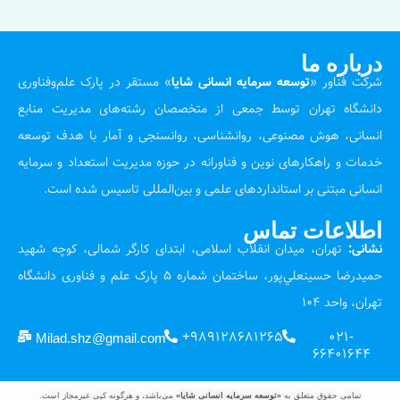
درباره ما
شرکت فناور «
توسعه سرمایه انسانی شایا
» مستقر در پارک علم‌وفناوری
دانشگاه تهران توسط جمعی از متخصصان رشته‌های مدیریت منابع
انسانی، هوش مصنوعی، روانشناسی، روانسنجی و آمار با هدف توسعه
خدمات و راهکارهای نوین و فناورانه در حوزه مدیریت استعداد و سرمایه
انسانی مبتنی بر استانداردهای علمی و بین‌المللی تاسیس شده است.
اطلاعات تماس
نشانی:
تهران، میدان انقلاب اسلامی، ابتدای کارگر شمالی، کوچه شهيد
حميدرضا حسينعلي‌پور، ساختمان شماره ۵ پارک علم و فناوری دانشگاه
تهران، واحد 104
989128681265+
021-
Milad.shz@gmail.com
66401644
تمامی حقوق متعلق به
«توسعه سرمایه انسانی شایا»
می‌باشد، و هرگونه کپی غیرمجاز است.