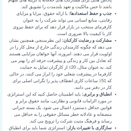
پاداش هایی برای مشارکت های خلاقانه یا گزینه های سهام
باشد تا حس مالکیت و تعهد بلندمدت را تشویق کند.
جذب و حفظ استعدادها:
با ارائه حقوق، مزایا و مزایای
رقابتی، منابع انسانی می تواند شرکت را به عنوان
کارفرمای منتخب در بازار قرار دهد که برای حفظ نیروی
کار با کیفیت بالا ضروری است.
مشارکت و رضایت کارکنان:
این نظرسنجی همچنین نشان
می دهد که چگونه کارمندان زندگی خارج از محل کار را در
اولویت قرار می دهند. امروزه، آنها خواهان مزایایی هستند
که تعادل بین کار و زندگی و پیشرفت حرفه ای را بهتر می
کند. به عنوان مثال، 20٪ از کارگران تمایل به حمایت
کارفرما در پیشرفت شغلی خود را ابراز می کنند، در حالی
که 51٪ ساعات کاری انعطاف پذیر را نگرانی اصلی برای
کار در دفتر می دانند.
انطباق و برابری:
باید اطمینان حاصل کنید که این استراتژی
در مورد الزامات قانونی و نظارتی، مانند حقوق برابر و
قوانین حداقل دستمزد اعمال می شود. یک بسته جبرانی
منصفانه و عادلانه خطر مسائل حقوقی را به حداقل می
رساند و فرهنگ مثبت شرکت را ترویج می کند.
سازگاری با تغییرات بازار:
استراتژی شما باید برای انطباق