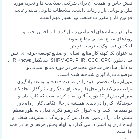
نقش خاص و اهمیت آن برای شرکت، صلاحیت ها و تجربه مورد
نیاز، و پویایی بازار رقابتی است. ملاحظات قانونی مانند رعایت
قوانین کار و مقررات صنعت نیز بسیار مهم است.
ما را در رسانه های اجتماعی دنبال کنید تا از آخرین اخبار و
روندهای منابع انسانی مطلع شوید
لینکدین
فیسبوک
پینترست
توییتر
به عنوان یک کهنه کار منابع انسانی و صنایع توسعه حرفه ای، تس
سی تیلور، SHRM-CP، PHR، CCC، CPC. بنیانگذار HR Knows،
به دلیل ساده‌تر ساختن پیچیده‌تر در مورد منابع انسانی و
موضوعات یادگیری شناخته شده است.
میریام مراد تخصص خود را در صنعت SaaS و توسعه یادگیری
ترکیب می‌کند تا راه‌حل‌ها و محتوای یادگیری تاثیرگذار ایجاد کند.
میریام بیش از 10 دوره آنلاین ایجاد کرده است که کارمندان و
جویندگان کار را در دنیای همیشه در حال تکامل کار از راه دور
توانمند می کند. او به عنوان یک رهبر فکری فعال، به طور منظم
بینش هایی را در مورد تعادل بین کار و زندگی، پیشرفت شغلی و
آینده کاری به اشتراک می گذارد و الهام بخش حرفه ای ها در همه
جا است.
منبع