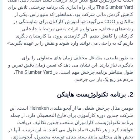
است که بزرگترین منبع آنلاین برای بررسی تشک است. دلیل اصلی
The Slumber Yard برای راه اندازی یک برنامه چرخشی تلاش برای
کاهش گردش مالی شرکت بود. همانطور که متیو راس، یکی از
مالکان و COO می‌گوید: «با آموزش کارکنان برای شایستگی در
رشته‌های مختلف، می‌توانیم اثرات منفی مرتبط با جابجایی
کارکنان را کاهش دهیم. اگر کارمندی برود، ما کارمندان دیگری
داریم که به راحتی می توانند وارد شوند و نقش را بر عهده بگیرند.»
به طور طبیعی، مشاغل مختلف زمان های متفاوتی را برای
یادگیری نیاز دارند. این نشان می دهد که تعیین زمان دقیق تمرین و
طول متناظر برنامه چرخش مهم است. در The Slumber Yard،
مردم هر ربع یک بار می چرخند.
2. برنامه تکنولوژیست هاینکن
دومین مثال چرخش شغلی ما از آبجو هلندی Heineken است. این
شرکت چندین دوره کارآموزی برای فارغ التحصیلان دارد، از جمله
برنامه تکنولوژیست. کارآموزان منتخب چندین تکالیف دریافت
خواهند کرد و هر تکلیف 6 ماه طول می کشد. به این ترتیب، آنها در
بخش های مختلف مانند بسته بندی، توسعه محصول، آبجوسازی،