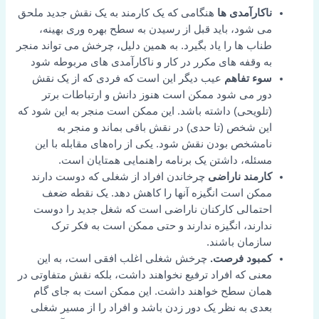
ناکارآمدی ها
هنگامی که یک کارمند به یک نقش جدید ملحق
می شود، باید قبل از رسیدن به سطح بهره وری بهینه،
طناب ها را یاد بگیرد. به همین دلیل، چرخش می تواند منجر
به وقفه های مکرر در کار و ناکارآمدی های مربوطه شود
سوء تفاهم
عیب دیگر این است که فردی که از یک نقش
دور می شود ممکن است هنوز دانش و ارتباطات برتر
(تلویحی) داشته باشد. این ممکن است منجر به این شود که
این شخص (تا حدی) در نقش باقی بماند و منجر به
نامشخص بودن نقش شود. یکی از راه‌های مقابله با این
مسئله، داشتن یک برنامه راهنمایی همتایان است.
کارمند ناراضی
چرخاندن افراد از شغلی که دوست دارند
ممکن است انگیزه آنها را کاهش دهد. یک نقطه ضعف
احتمالی کارکنان ناراضی است که شغل جدید را دوست
ندارند، انگیزه ندارند و حتی ممکن است به فکر ترک
سازمان باشند.
کمبود فرصت.
چرخش شغلی اغلب افقی است، به این
معنی که افراد ترفیع نخواهند داشت، بلکه نقش متفاوتی در
همان سطح خواهند داشت. این ممکن است به جای گام
بعدی به نظر یک دور زدن باشد و افراد را از مسیر شغلی