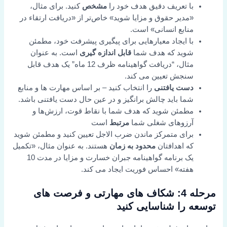
با تعریف دقیق هدف خود را
مشخص
کنید. برای مثال،
«مدیر حقوق و مزایا شوید» خاص‌تر از «دریافت ارتقاء در
منابع انسانی» است.
با ایجاد معیارهایی برای پیگیری پیشرفت خود، مطمئن
شوید که هدف شما
قابل اندازه گیری
است. به عنوان
مثال، “دریافت گواهینامه ظرف 12 ماه” یک هدف قابل
سنجش تعیین می کند.
دست یافتنی
را انتخاب کنید – بر اساس مهارت ها و منابع
شما باید چالش برانگیز و در عین حال دست یافتنی باشد.
مطمئن شوید که هدف شما با نقاط قوت، ارزش‌ها و
آرزوهای شغلی شما
مرتبط
است
برای متمرکز ماندن ضرب الاجل تعیین کنید و مطمئن شوید
که اهدافتان
محدود به زمان
هستند. به عنوان مثال، «تکمیل
یک برنامه گواهینامه جبران خسارت و مزایا در مدت 10
هفته» احساس فوریت ایجاد می کند.
مرحله 4: شکاف های مهارتی و فرصت های
توسعه را شناسایی کنید