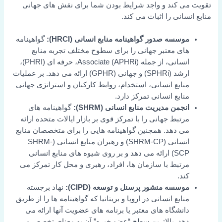
تقویت می کند و واجد شرایط بودن شما برای نقش های جهانی
منابع انسانی را اثبات می کند.
موسسه صدور گواهینامه منابع انسانی (HRCI):
گواهینامه
های معتبر جهانی را برای سطوح مختلف تجربه منابع
انسانی، از جمله Associate (APHRi)، حرفه ای (PHRI)،
ارشد (SPHRi) و جهانی (GPHR) ارائه می دهد. بر عملیات
منابع انسانی، استخدام، روابط کارکنان و استراتژی جهانی
منابع انسانی تمرکز دارد.
انجمن مدیریت منابع انسانی (SHRM):
گواهینامه های
مرتبط جهانی را با تمرکز قوی بر بازار ایالات متحده ارائه
می دهد. همچنین گواهینامه هایی را برای متخصصان منابع
انسانی (SHRM-CP) و رهبران منابع انسانی (SHRM-
SCP) ارائه می دهد و بر روی شیوه های منابع انسانی
مرتبط با سازمان ها، افراد، رهبری و محل کار تمرکز می
کند.
موسسه منشور پرسنل و توسعه (CIPD):
نهاد برجسته
منابع انسانی در اروپا و بریتانیا که گواهینامه ها را از طریق
دانشگاه های معتبر یا برنامه های عضویت آنها ارائه می
دهد. بالاترین سطح “عضو خبره” آن به معنای تخصص و