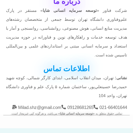
درباره ما
شرکت فناور «
توسعه سرمایه انسانی شایا
» مستقر در پارک
علم‌وفناوری دانشگاه تهران توسط جمعی از متخصصان رشته‌های
مدیریت منابع انسانی، هوش مصنوعی، روانشناسی، روانسنجی و آمار با
هدف توسعه خدمات و راهکارهای نوین و فناورانه در حوزه مدیریت
استعداد و سرمایه انسانی مبتنی بر استانداردهای علمی و بین‌المللی
تاسیس شده است.
اطلاعات تماس
نشانی:
تهران، میدان انقلاب اسلامی، ابتدای کارگر شمالی، کوچه شهيد
حميدرضا حسينعلي‌پور، ساختمان شماره ۵ پارک علم و فناوری دانشگاه
تهران، واحد 104
Milad.shz@gmail.com
09128681265
021-66401644
تمامی حقوق متعلق به
«توسعه سرمایه انسانی شایا»
می‌باشد، و هرگونه کپی غیرمجاز است.