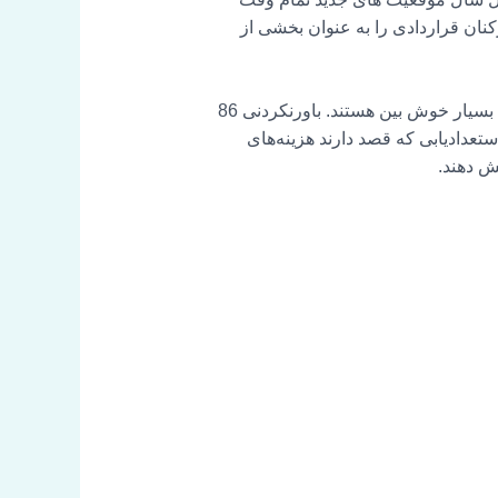
های خالی را پیش بینی می کنند و 67٪ انتظار دارند که کارکنان قراردادی را به عنوان بخشی از
طبق گزارش Jobvite’s Employ Recruiter Nation، تصمیم گیرندگان منابع انسانی نسبت به چشم انداز استخدام بسیار خوش بین هستند. باورنکردنی 86
 مورد آینده استعدادیابی مطمئن هستند. 47 درصد از تیم‌های استعدادیابی که قصد دارند هزینه‌های
ش دهند.