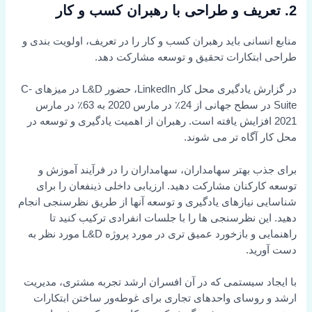
2.
تعریف و طراحی با رهبران کسب و کار
منابع انسانی باید رهبران کسب و کار را در تعریف، اولویت بندی و
طراحی ابتکارات تحقیق و توسعه مشارکت دهد.
در گزارش یادگیری محل کار LinkedIn، حضور L&D در میزهای C-
Suite در سطح جهانی از 24٪ در مارس 2020 به 63٪ در مارس
2021 افزایش یافته است. رهبران از اهمیت یادگیری و توسعه در
محل کار آگاه تر می شوند.
برای جذب بهتر سهامداران، سهامداران را در فرآیند آموزش و
توسعه کارکنان مشارکت دهید. ارزیابی داخلی ذینفعان را برای
شناسایی نیازهای یادگیری و توسعه آنها از طریق نظرسنجی انجام
دهید. این نظرسنجی ها را با جلسات انفرادی ترکیب کنید تا
راهنمایی و بازخورد عمیق تری در مورد پروژه L&D مورد نظر به
دست آورید.
با ایجاد سیستمی که در آن افسران ارشد تجربه مشتری، مدیریت
ارشد و روسای واحدهای تجاری برای غوطه‌ور ساختن ابتکارات