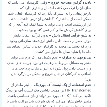
نادیده گرفتن مصاحبه خروج
– وقتی کارمندان می دانند که
سازمان را ترک می کنند، احتمال بیشتری دارد که
بازخوردهایی را به اشتراک بگذارند که کارمندان فعلی شما
ممکن است از به اشتراک گذاشتن آن ترس داشته باشند.
این ارزشمند است و می تواند به شما کمک کند آنچه را که
برای کاهش گردش مالی کار نمی کند بهبود بخشید.
نداشتن فرآیند انتقال دانش
– بدون فرآیند انتقال دانش
موثر، خطر از دست دادن دانش ارزشمند سازمانی وجود
دارد که دستیابی مجدد به کارکنان جدید یا سایر اعضای تیم
ماه ها یا شاید سال ها طول می کشد.
بی توجهی به مدارک
– عدم تکمیل مدارک لازم می تواند
منجر به مسائل مربوط به رعایت قوانین، جریمه های بعدی
و از دست دادن پول شود (به عنوان مثال، پرداخت های
اضافی به کارکنان در حال خروج و مشکل در بازگرداندن
پول).
عدم استفاده از چک لیست آف بوردینگ
– آلینز ملندز از
HR Transformed بر اهمیت داشتن چک لیست آف بوردینگ
تاکید می کند. “یک آف بورد می تواند زمان حساسی باشد.
ملندز خاطرنشان می‌کند که یک شرکت باید مراقب باشد تا
اطمینان حاصل شود که با همه کارکنان خارج‌شده به‌طور