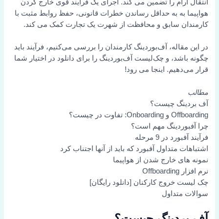
انتقال آرام را تضمین می کند. اجرای یک فرآیند قوی خارج کردن
هواپیما به به حداقل رساندن خطرات قانونی، حفظ روابط مثبت با
کارمندان سابق و محافظت از شهرت یک تجارت کمک می کند.
در این مقاله، آف‌بوردینگ کارمندان را بررسی می‌کنیم، فرآیند باید
چگونه باشد، و چک‌لیست آف‌بوردینگ را برای دانلود در اختیار شما
قرار می‌دهیم. اینجا می رود!
مطالب
آف بردینگ چیست؟
Offboarding و Onboarding: تفاوت در چیست؟
چرا آفبوردینگ مهم است؟
فرآیند آفبورد در 9 مرحله
اشتباهات متداول آفبورد که باید از آنها اجتناب کرد
نمونه های خارج شدن از هواپیما
نرم افزار Offboarding
چک لیست خروج کارکنان [دانلود رایگان]
سوالات متداول
آف بردینگ چیست؟