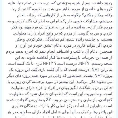
وجود داشت، بسیار شبیه به زشتی که، درست، در تمام دنیا، علیه
گروه های خاصی از مردم ظاهر می شد. و با خودم گفتم بازم با
وقتم چیکار میکنم؟ چگونه به غیر از کارهایی که روزانه انجام
می‌دهم، مشارکت خوبی دارم؟ بنابراین به اطراف نگاه کردم، و به
مردم فکر کردم، به آنچه برای من به عنوان یک فرد مهم بود فکر
کردم. و من به گروهی از مردم که در واقع افراد دارای معلولیت
هستند، به حاشیه رانده شده، کم نمایندگی، فکر کردم. و فکر
کردم، اگر بتوانم کاری در مورد ادغام عشق خود و فن آوری و
همچنین ادغام آن با قلب و اشتیاقم انجام دهم که اجازه ندهم مردم
از همه این تجربیات با پیشرفت دنیا کنار گذاشته شوند، به این
نتیجه رسیدم. NFTY، درست است؟ NFTY بازی با یک کلمه است.
بنابراین NFT، درست است که با آن کلمه بازی کند. این پروژه یک
پروژه NFT نیست، همانطور که وقتی در مورد همه پروژه‌های دیگر
می‌شنوید فکر می‌کنید. این بیشتر در مورد برجسته کردن زیبایی یا
خاص بودن یا شگفت انگیز بودن در افراد و افراد دارای معلولیت
است. و ماموریت این است که اطمینان حاصل شود که معلولیت،
گنجاندن، بازنمایی و دسترسی در وب 3.0 و متاورس گنجانده شده
است. بنابراین اساساً، تمرکز اصلی کار با ارائه دهندگان فناوری
این پلتفرم‌ها و کمک به آنها برای شامل افراد دارای معلولیت در هر
نقطه تقاطع تجربه است. این دیدگاه اصلی است. سریع آن جایی