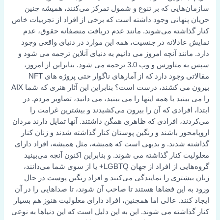
سازمان‌هایی که بر تنوع و شمول تمرکز می‌کنند، همیشه چنین
جریان پنهانی وجود داشته است که برخی از افراد از تجربیات خاص
کنار گذاشته می‌شوند. مانند عدم دریافت منصفانه حقوق، عدم
نمایش عادلانه در جنسیت، همه این موارد در دنیای واقعی وجود
دارد. مانند آنچه امروز می دانیم به دنیای آنلاین ترجمه می شود و
سپس به متاورس و وب 3.0 ترجمه می شود. بنابراین از امروز،
مقالاتی وجود دارد که از آمارهای ناگوار حتی پروژه های NFT
بیرون می کشند، درست است؟ بنابراین این آثار هنری که شما AIX
را می بینید یا همه اینها را می بینید، می دانید، تصاویر مردم. در
ابتدا، افرادی که آن را بیرون می‌کشیدند و بیشترین غرامت را
می‌کردند، افرادی که ظاهری همگن داشتند. آنها تمایل دارند مردان
اروپامحور باشند و رنگین پوستان کنار گذاشته شدند و زنان کنار
گذاشته شدند. و بدیهی است که همیشه، مثل همیشه، افراد دارای
معلولیت کنار گذاشته می شوند. و بنابراین اکنون آنچه می‌بینید
گروه‌هایی از افراد از جهان LGBTQ+ یا از سوی شما می‌دانند،
زنان بیشتری را نمایندگی می‌کنند و افراد رنگین پوست در حال
ورود به این فضاها هستند تا صاحب آن شوند، تا صداهایی را در آن
ایجاد کنند. عالی اما همچنین، افراد دارای معلولیت هنوز هم بسیار
کنار گذاشته می شوند. این به این دلیل است که این دنیاها به نوعی