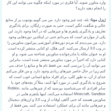
وارد متاورز شوند. آیا فکری در مورد اینکه چگونه می توانند این کار
را انجام دهند دارید؟
ژیزل موتا:
بله، چند چیز وجود دارد. من می گویم یوتیوب پر از منابع
عالی و شگفت انگیز است، حتی به صورت رایگان، برای یادگیری
تعاریف و یادگیری پلتفرم ها و چیزهایی که در آنجا وجود دارند. این
یکی از مواردی است که می‌دانم حتی در لینکدین دوره‌هایی وجود
دارد. من می‌دیدم که مردم دوره‌های آموزشی پیرامون متاورس را
در وب 3.0 ارسال می‌کنند. کتی هکل، او کتابی منتشر کرده است.
او به عنوان ملکه یا مادرخوانده متاورس شناخته می شود، و او
کتابی دارد که اخیراً در مورد متاورس منتشر شده است، بنابراین
می توانید آن را بررسی کنید. من فقط نام ها و منابع را حذف می
کنم زیرا در حال حاضر چیزهای زیادی وجود دارد. و من فکر می‌کنم
جدای از آن، به طور کلی، برای افراد منابع انسانی خوب است که
شروع به یادگیری کمی در مورد آنها کنند، مثلاً از بچه‌های خود یا
سایر افرادی که می‌شناسید بپرسید که از چیزهایی مانند Roblox،
Minecraft، Sandbox استفاده می‌کنند. اینها پلتفرم هایی در
متاورس هستند که حتی گاهی اوقات از وب 3.0 و ارزهای دیجیتال
و چیزهایی مانند آن برای عملکرد استفاده می کنند. پس فقط از
بچه ها بپرسید اساسا، شما شروع به درک کمی خواهید کرد.