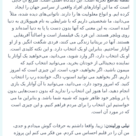
است که ما این آواتارهای افراد واقعی از سراسر جهان را ایجاد
کرده ایم. و انواع معلولیت ها را دارند. ناتوانی‌های دیده شده، مثلاً
می‌دانید، ما شخصیتی داریم که با شرایطی به نام هیپوپلازی به دنیا
آمده است، به این معنی که آنها بدون دست یا پا به دنیا آمده‌اند و
روی ویلچر هستند. این فرد یک فیلمساز است و اصالتاً آفریقایی
هستند. آنها در بریتانیا زندگی می کنند، فردی شگفت انگیز. و از او
آواتار ساختیم. بنابراین او یک انتخاب دارد. و این نکته کلیدی است.
او یک انتخاب دارد، اگر وارد شوید، می‌دانید، می‌خواهید یک آواتار یا
نماینده دیجیتالی از خودتان بخرید، می‌توانید انتخاب کنید که
میمون باشید، اگر بخواهید، خوب است. این چیزی است که امروز
داریم. اگر بخواهید می توانید اسنوپ داگ، خواننده رپ را انتخاب
کنید. که امروز وجود دارد، می‌دانید، می‌توانید با آن آواتار یک بازی
انجام دهید، اما هنوز این انتخاب را ندارید که بدون دست‌هایی بدون
پا در ویلچر خود ظاهر شوید که شبیه شما باشد. و بنابراین ما می
خواستیم این انتخاب را برای مردم فراهم کنیم. و این چیزی است
که در مورد آن است.
نیلی ورلیندن:
زیبا. واقعا داشتم به حرفات گوش میدادم و جدی،
من آن را در قلبم احساس می کردم. من فکر می کنم این پروژه