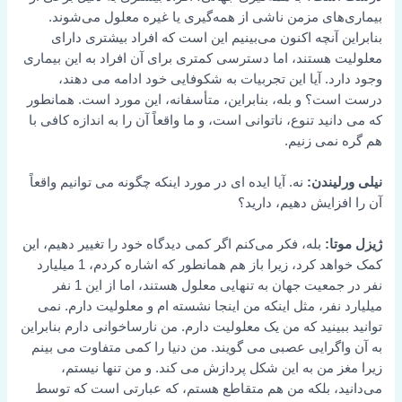
بیماری‌های مزمن ناشی از همه‌گیری یا غیره معلول می‌شوند.
بنابراین آنچه اکنون می‌بینیم این است که افراد بیشتری دارای
معلولیت هستند، اما دسترسی کمتری برای آن افراد به این بیماری
وجود دارد. آیا این تجربیات به شکوفایی خود ادامه می دهند،
درست است؟ و بله، بنابراین، متأسفانه، این مورد است. همانطور
که می دانید تنوع، ناتوانی است، و ما واقعاً آن را به اندازه کافی با
هم گره نمی زنیم.
نیلی ورلیندن:
نه. آیا ایده ای در مورد اینکه چگونه می توانیم واقعاً
آن را افزایش دهیم، دارید؟
ژیزل موتا:
بله، فکر می‌کنم اگر کمی دیدگاه خود را تغییر دهیم، این
کمک خواهد کرد، زیرا باز هم همانطور که اشاره کردم، 1 میلیارد
نفر در جمعیت جهان به تنهایی معلول هستند، اما از این 1 نفر
میلیارد نفر، مثل اینکه من اینجا نشسته ام و معلولیت دارم. نمی
توانید ببینید که من یک معلولیت دارم. من نارساخوانی دارم بنابراین
به آن واگرایی عصبی می گویند. من دنیا را کمی متفاوت می بینم
زیرا مغز من به این شکل پردازش می کند. و من تنها نیستم،
می‌دانید، بلکه من هم متقاطع هستم، که عبارتی است که توسط