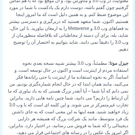
معلولیت در وب 3.0 و متاورس بود، و آن موقع بود که با هم تماس
گرفتیم چون گفتم باشه، دوست دارم یک پادکست با شما در مورد
این موضوع ضبط کنم. و به همین دلیل است که ما امروز اینجا
هستیم. اکنون، شما متعهد هستید که دربرگیری و دسترسی بیشتر
به فضاهای وب 3.0 و Metaverse را به ارمغان بیاورید. با این حال،
شاید، بله، برای آن دسته از مخاطبانی که بلافاصله منظورمان از
وب 3.0 را دقیقاً نمی دانند، شاید بتوانیم به اختصار آن را توضیح
دهیم.
جیزل موتا:
مطمئناً، وب 3.0 بیشتر شبیه نسخه بعدی نحوه
استفاده مردم از اینترنت است و اکنون در حال توسعه است. و
اساساً، اگر به نحوه استفاده ما از اینترنت یا حتی رایانه‌ها فکر
می‌کنید، مانند همان ابتدا که در حال انجام شماره‌گیری بودیم. من
نمی دانم که آیا شما –
آیا آنقدر بزرگ هستی که به یاد بیاوری که ما
آن ارتباط را داریم؟ می دانید، شما چنین نامه هایی دارید. بنابراین
تجارب غیرمتمرکز تر می شوند. و این کلمه ای است که با وب 3.0
زیاد خواهید شنید. همه اینها به این معنی است که به جای داشتن
یک فرد متوسط، مانند یک شرکت بزرگ که همیشه هر دارایی
دیجیتالی را که شما به فروش می رسانید، در اختیار دارد. بنابراین،
اگر امروز یک عکس را در رسانه های اجتماعی قرار می دهید،