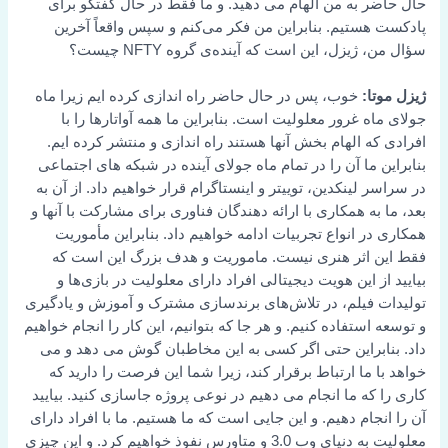
حال حاضر به من الهام می دهید. و ما فقط در حال گفتگو برای
پادکست هستیم. بنابراین من فکر می‌کنم و سپس واقعاً آخرین
سؤال من، ژیزل، این است که آینده‌ی گروه NFTY چیست؟
ژیزل موتا:
خوب، پس در حال حاضر راه اندازی کرده ایم زیرا ماه
جولای ماه غرور معلولیت است. بنابراین ما همه آواتارها را با
افرادی که الهام بخش آنها هستند راه اندازی و منتشر کرده ایم.
بنابراین ما آن را در تمام ماه جولای آینده در شبکه های اجتماعی
در سراسر لینکدین، توییتر و اینستاگرام قرار خواهیم داد. از آن به
بعد، ما به همکاری با ارائه دهندگان فناوری برای مشارکت با آنها و
همکاری در انواع تجربیات ادامه خواهیم داد. بنابراین مأموریت
فقط این اثر هنری نیست. ماموریت و هدف بزرگ این است که
بیایید از این هویت دیجیتالی افراد دارای معلولیت در بازی‌ها و
تولیدات فیلم، در تلاش‌های برندسازی مشترک و آموزش و یادگیری
و توسعه استفاده کنیم. و هر جا که بتوانیم، این کار را انجام خواهیم
داد. بنابراین حتی اگر کسی به این مخاطبان گوش می دهد و می
خواهد با ما ارتباط برقرار کند، زیرا شما این فرصت را دارید که
کاری را که ما انجام می دهیم در نوعی پروژه جاسازی کنید. بیایید
آن را انجام دهیم. و این جایی است که ما هستیم. ما با افراد دارای
معلولیت به دنیای وب 3.0 و متاورس نفوذ خواهیم کرد. و این چیزی