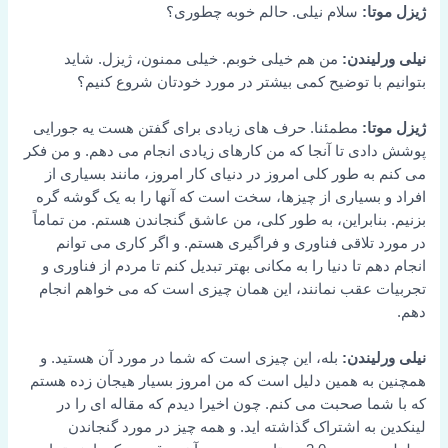
ژیزل موتا:
سلام نیلی. حالم خوبه چطوری؟
نیلی ورلیندن:
من هم خیلی خوبم. خیلی ممنون، ژیزل. شاید
بتوانیم با توضیح کمی بیشتر در مورد خودتان شروع کنیم؟
ژیزل موتا:
مطمئنا. حرف های زیادی برای گفتن هست یه جورایی
پوشش دادی تا آنجا که من کارهای زیادی انجام می دهم. و من فکر
می کنم به طور کلی امروز در دنیای کار امروز، مانند بسیاری از
افراد و بسیاری از چیزها، سخت است که آنها را به یک گوشه گره
بزنیم. بنابراین، به طور کلی، من عاشق گنجاندن هستم. من تماماً
در مورد تلاقی فناوری و فراگیری هستم. و اگر کاری می توانم
انجام دهم تا دنیا را به مکانی بهتر تبدیل کنم تا مردم از فناوری و
تجربیات عقب نمانند، این همان چیزی است که می خواهم انجام
دهم.
نیلی ورلیندن:
بله، این چیزی است که شما در مورد آن هستید. و
همچنین به همین دلیل است که من امروز بسیار هیجان زده هستم
که با شما صحبت می کنم. چون اخیرا دیدم که مقاله ای را در
لینکدین به اشتراک گذاشته اید. و همه چیز در مورد گنجاندن