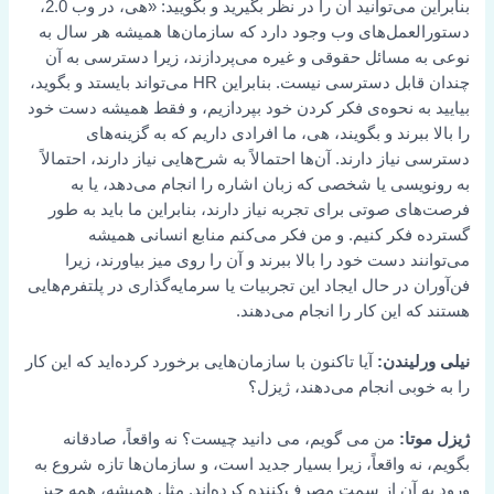
بنابراین می‌توانید آن را در نظر بگیرید و بگویید: «هی، در وب 2.0،
دستورالعمل‌های وب وجود دارد که سازمان‌ها همیشه هر سال به
نوعی به مسائل حقوقی و غیره می‌پردازند، زیرا دسترسی به آن
چندان قابل دسترسی نیست. بنابراین HR می‌تواند بایستد و بگوید،
بیایید به نحوه‌ی فکر کردن خود بپردازیم، و فقط همیشه دست خود
را بالا ببرند و بگویند، هی، ما افرادی داریم که به گزینه‌های
دسترسی نیاز دارند. آن‌ها احتمالاً به شرح‌هایی نیاز دارند، احتمالاً
به رونویسی یا شخصی که زبان اشاره را انجام می‌دهد، یا به
فرصت‌های صوتی برای تجربه نیاز دارند، بنابراین ما باید به طور
گسترده فکر کنیم. و من فکر می‌کنم منابع انسانی همیشه
می‌توانند دست خود را بالا ببرند و آن را روی میز بیاورند، زیرا
فن‌آوران در حال ایجاد این تجربیات یا سرمایه‌گذاری در پلتفرم‌هایی
هستند که این کار را انجام می‌دهند.
نیلی ورلیندن:
آیا تاکنون با سازمان‌هایی برخورد کرده‌اید که این کار
را به خوبی انجام می‌دهند، ژیزل؟
ژیزل موتا:
من می گویم، می دانید چیست؟ نه واقعاً، صادقانه
بگویم، نه واقعاً، زیرا بسیار جدید است، و سازمان‌ها تازه شروع به
ورود به آن از سمت مصرف‌کننده کرده‌اند. مثل همیشه، همه چیز