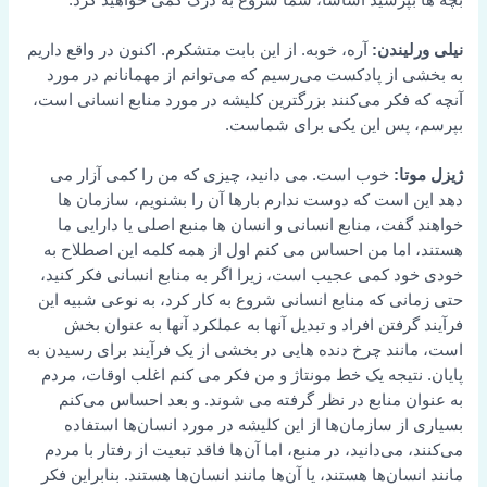
نیلی ورلیندن:
آره، خوبه. از این بابت متشکرم. اکنون در واقع داریم
به بخشی از پادکست می‌رسیم که می‌توانم از مهمانانم در مورد
آنچه که فکر می‌کنند بزرگترین کلیشه در مورد منابع انسانی است،
بپرسم، پس این یکی برای شماست.
ژیزل موتا:
خوب است. می دانید، چیزی که من را کمی آزار می
دهد این است که دوست ندارم بارها آن را بشنویم، سازمان ها
خواهند گفت، منابع انسانی و انسان ها منبع اصلی یا دارایی ما
هستند، اما من احساس می کنم اول از همه کلمه این اصطلاح به
خودی خود کمی عجیب است، زیرا اگر به منابع انسانی فکر کنید،
حتی زمانی که منابع انسانی شروع به کار کرد، به نوعی شبیه این
فرآیند گرفتن افراد و تبدیل آنها به عملکرد آنها به عنوان بخش
است، مانند چرخ دنده هایی در بخشی از یک فرآیند برای رسیدن به
پایان. نتیجه یک خط مونتاژ و من فکر می کنم اغلب اوقات، مردم
به عنوان منابع در نظر گرفته می شوند. و بعد احساس می‌کنم
بسیاری از سازمان‌ها از این کلیشه در مورد انسان‌ها استفاده
می‌کنند، می‌دانید، در منبع، اما آن‌ها فاقد تبعیت از رفتار با مردم
مانند انسان‌ها هستند، یا آن‌ها مانند انسان‌ها هستند. بنابراین فکر