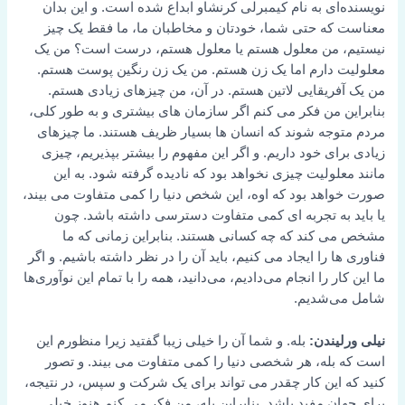
نویسنده‌ای به نام کیمبرلی کرنشاو ابداع شده است. و این بدان
معناست که حتی شما، خودتان و مخاطبان ما، ما فقط یک چیز
نیستیم، من معلول هستم یا معلول هستم، درست است؟ من یک
معلولیت دارم اما یک زن هستم. من یک زن رنگین پوست هستم.
من یک آفریقایی لاتین هستم. در آن، من چیزهای زیادی هستم.
بنابراین من فکر می کنم اگر سازمان های بیشتری و به طور کلی،
مردم متوجه شوند که انسان ها بسیار ظریف هستند. ما چیزهای
زیادی برای خود داریم. و اگر این مفهوم را بیشتر بپذیریم، چیزی
مانند معلولیت چیزی نخواهد بود که نادیده گرفته شود. به این
صورت خواهد بود که اوه، این شخص دنیا را کمی متفاوت می بیند،
یا باید به تجربه ای کمی متفاوت دسترسی داشته باشد. چون
مشخص می کند که چه کسانی هستند. بنابراین زمانی که ما
فناوری ها را ایجاد می کنیم، باید آن را در نظر داشته باشیم. و اگر
ما این کار را انجام می‌دادیم، می‌دانید، همه را با تمام این نوآوری‌ها
شامل می‌شدیم.
نیلی ورلیندن:
بله. و شما آن را خیلی زیبا گفتید زیرا منظورم این
است که بله، هر شخصی دنیا را کمی متفاوت می بیند. و تصور
کنید که این کار چقدر می تواند برای یک شرکت و سپس، در نتیجه،
برای جهان مفید باشد. بنابراین بله، من فکر می کنم هنوز خیلی