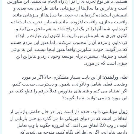
هستید، یا هر نوع تجربه‌ای را در آن راه انجام می‌دهید، این متاورس
است و بنابراین ما سال‌ها از چیزهایی مانند طراحی سه بعدی و
انیمیشن استفاده کرده‌ایم، نه جدید. ما سال‌ها از چیزهایی مانند
واقعیت مجازی، واقعیت افزوده، مانند همه این تجربیات استفاده
کرده‌ایم، شما آنها را در یک ازدواج شاد به هم ملحق می‌کنید و
اکنون چیزی به نام متاورس دارید. ما اکنون این عبارت را ابداع
کرده‌ایم، و مردم آن را محبوب می‌کنند، اما هنوز این مردم هستند
که می‌گویند، خوب، متاورس واقعاً هنوز اینجا نیست. این به نوعی
است و چیزهای بیشتری برای توسعه وجود دارد. و بنابراین این
چیزی است که در مورد.
نیلی ورلیندن:
از این بابت بسیار متشکرم. حالا اگر در مورد
وضعیت فعلی شامل و ناتوانی، شمول و دسترسی صحبت کنیم،
اگر اشتباه می کنم و فضاهای متاورس فعلاً حرفم را قطع کنید، در
این مورد چه می توانید به ما بگویید؟
ژیزل موتا:
می دانید، خنده دار است زیرا در حال حاضر، بازتابی از
اتفاقاتی است که در دنیای فیزیکی ما می گذرد، و حتی بازتابی از
آنچه در وب 2.0 اتفاق می افتد، که امروزه چگونه با وب تعامل
داریم. بنابراین، اگر به اطراف نگاه کنید، متوجه می‌شوید که