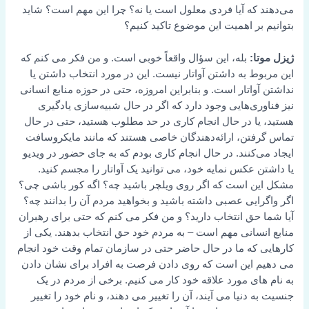
می‌دهند که آیا فردی معلول است یا نه؟ چرا این مهم است؟ شاید
بتوانیم بر اهمیت این موضوع تاکید کنیم؟
ژیزل موتا:
بله، این سؤال واقعاً خوبی است. و من فکر می کنم که
این مربوط به داشتن آواتار نیست. این در مورد انتخاب داشتن یا
نداشتن آواتار است. و بنابراین امروزه، حتی در حوزه منابع انسانی
نیز فناوری‌هایی وجود دارد که اگر در حال شبیه‌سازی یادگیری
هستید، یا در حال انجام کاری در حد مطلوب هستید، حتی در حال
تماس گرفتن، ارائه‌دهندگان خاصی هستند که مانند مایکروسافت
ایجاد می‌کنند. در حال انجام کاری بودم که به جای حضور در ویدیو
یا داشتن عکس نمایه خود، می توانید یک آواتار را مجسم کنید.
مشکل این است که اگر روی ویلچر باشید چه؟ اگه کور باشی چی؟
اگر واگرایی عصبی داشته باشید و بخواهید مردم آن را بدانند چه؟
آیا شما حق انتخاب دارید؟ و من فکر می کنم که حتی برای رهبران
منابع انسانی مهم است – به مردم خود حق انتخاب بدهند. یکی از
کارهایی که ما در حال حاضر حتی در سازمان تمام وقت خود انجام
می دهیم این است که روی دادن فرصت به افراد برای نشان دادن
به نام های مورد علاقه خود کار می کنیم. برخی از مردم در یک
جنسیت به دنیا می آیند، آن را تغییر می دهند، و نام خود را تغییر