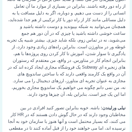
از راه دور رفته باشند. بنابراین در بسیاری از موارد ما آن تعامل
انسانی را از دست می دهیم. و دوباره، اگر به دلیل مسافت یا به
دلیل مسائلی مانند کار از راه دور یا کار ترکیبی از هم جدا شده‌اید،
همچنان می‌توانید به شبکه بپیوندید و دوست داشته باشید و
ساعت خوشی داشته باشید یا چیزی که در آن دور هم جمع
می‌شوید، نه در تماس زوم، بلکه شاید چیزی. بیشتر شبیه یک تجربه
غوطه ور در متاورژن است. بنابراین راه‌های زیادی وجود دارد، از
یادگیری تا سوار شدن، آموزش تا کار کردن روی پروژه‌ها با هم،
بنابراین انجام کار در متاورس. در واقع، من معتقدم که رستوران
های زنجیره ای Subway یک فروشگاه مجازی ایجاد کرده اند که در
آن در واقع یک کارمند واقعی دارند که با ساختن ساندویچ های
مجازی به عنوان تجربه ای متاورز، ارزهای دیجیتال را می سازد.
نه، من نمی دانم چگونه می خواهیم یک ساندویچ مجازی بخوریم،
اما این یک چیز است. بنابراین بله، آن چیزها وجود دارند.
نیلی ورلیندن:
باشه. خوبه بنابراین تصور کنید افرادی در بین
مخاطبان وجود دارند که در حال گوش دادن هستند که در HR کار
می کنند، که بسیار محتمل است و آنها هنوز با سازمان خود به آنجا
نرسیده اند، اما می خواهند خود را از قبل آماده کنند تا در مقطعی