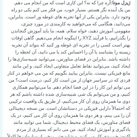
ژیزل موتا:
آره چرا که نه؟ این کاری است که من انجام می دهم.
من یک آینده نگر هستم. بسیار خوب. من فکر می کنم یکی دو راه
وجود دارد. بنابراین یکی از آنها تجربه های غوطه ور است. بنابراین،
می‌دانید، هنگامی که می‌خواهید به کارمندی در مورد چیزی،
مفهومی آموزش دهید، خواه سلام، همه، ما باید آموزش گنجاندن
را بگذرانیم، یا فرآیند XYZ را اینگونه انجام می‌دهیم. گاهی اوقات
بهتر است کسی را در تجربه ای غوطه ور کنید که بتواند آن تجربه
زیسته را بشناسد یا آن را احساس کند یا می دانید، آن لحظه را
داشته باشد. بنابراین در فضای متاورس، می‌توانید شبیه‌سازی‌ها را
ایجاد کنید، می‌توانید نقاط تعامل متفاوتی ایجاد کنید، و این مانند
مانع فیزیکی نیست. بنابراین بیایید بگوییم که من می خواهم در کنار
فردی که در سراسر جهان از من است کار کنم، درست است؟ من
می توانم این کار را در این فضا انجام دهم. ما می‌توانیم همکاری
کنیم، و من می‌توانم یک شی شبیه‌سازی شده داشته باشم که هر
دوی ما همزمان روی آن کار می‌کنیم، از طریق یک واقعیت ترکیبی
که احتمالاً دارایی فیزیکی در دستانشان است. من نسخه دیجیتالی
آن را می بینم، و هر دوی ما همزمان روی آن کار می کنیم، در یک
فضای متاورس، یک فضای محیط دیجیتال، شما می توانید مانند
یادگیری و آموزش ایجاد کنید. من می دانم که بسیاری از مردم
اکنون هیبریدی کار می کنند. و شاید حتی برخی از سازمان ها کاملاً