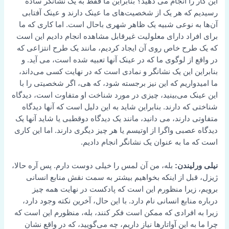
این کار را انجام می دهید؟ بنابراین ما فقط به یک نشانگر ساده
رسیدیم که هر یک از شخصیت‌های ما عینک دارند و عینک آفتابی
آن‌ها به نوعی شبیه یک ظاهر شهری باحال است. اما کاری که ما
برای افراد دارای معلولیت غیرقابل مشاهده انجام دادیم این است
که یک طرح خاص روی آن ایجاد کردیم، مانند یک طرح انتزاعی که
در واقع از لوگوی ما که در عینک آنها تعبیه شده است، می آید. و
بنابراین این یک نشانگر و نمادی است که در نهایت کسی می‌داند،
ما امیدواریم که این نیز برجسته شود، که هی، اگر شخصیتی را با
این عینک می‌بینید، چیزی در مورد شناخت او متفاوت است، دیدگاه
شناختی که دارند. بنابراین شاید به این دلیل است که آنها دیدگاه
متفاوتی دارند، می دانید، مانند یک دیدگاه دوقطبی یا شاید آنها یک
دیدگاه عصبی واگرا از اوتیسم یا هر چیز دیگری دارند. اما این کاری
است که ما به عنوان یک نشانگر انجام دادیم.
نیلی ورلیندن:
بله، من آن لمس را خیلی دوست دارم. پس آره حالا،
ژیزل، قبل از اینکه بخواهیم بیشتر به سمت نقش منابع انسانی
برویم، زیرا منظورم این است که پادکست در نهایت همه چیز
درباره منابع انسانی نام دارد. با این حال، آخرین نکته وجود دارد،
زیرا به افرادی که ممکن است فکر کنند، بله، منظورم این است که
چرا ما به این آواتارها نیاز داریم، چه می‌گویید، که در واقع نشان