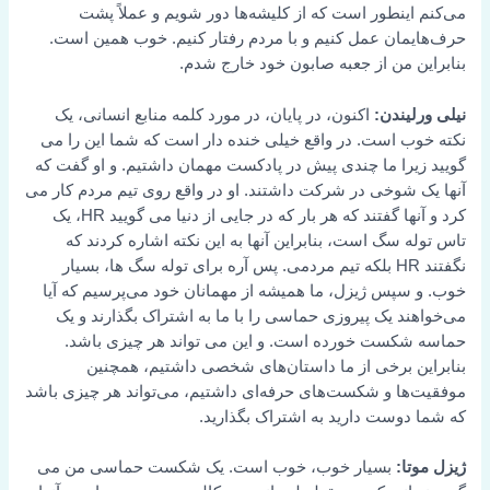
می‌کنم اینطور است که از کلیشه‌ها دور شویم و عملاً پشت
حرف‌هایمان عمل کنیم و با مردم رفتار کنیم. خوب همین است.
بنابراین من از جعبه صابون خود خارج شدم.
نیلی ورلیندن:
اکنون، در پایان، در مورد کلمه منابع انسانی، یک
نکته خوب است. در واقع خیلی خنده دار است که شما این را می
گویید زیرا ما چندی پیش در پادکست مهمان داشتیم. و او گفت که
آنها یک شوخی در شرکت داشتند. او در واقع روی تیم مردم کار می
کرد و آنها گفتند که هر بار که در جایی از دنیا می گویید HR، یک
تاس توله سگ است، بنابراین آنها به این نکته اشاره کردند که
نگفتند HR بلکه تیم مردمی. پس آره برای توله سگ ها، بسیار
خوب. و سپس ژیزل، ما همیشه از مهمانان خود می‌پرسیم که آیا
می‌خواهند یک پیروزی حماسی را با ما به اشتراک بگذارند و یک
حماسه شکست خورده است. و این می تواند هر چیزی باشد.
بنابراین برخی از ما داستان‌های شخصی داشتیم، همچنین
موفقیت‌ها و شکست‌های حرفه‌ای داشتیم، می‌تواند هر چیزی باشد
که شما دوست دارید به اشتراک بگذارید.
ژیزل موتا:
بسیار خوب، خوب است. یک شکست حماسی من می