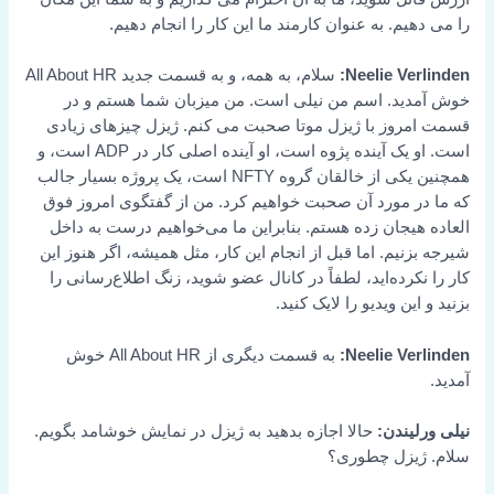
را می دهیم. به عنوان کارمند ما این کار را انجام دهیم.
Neelie Verlinden:
سلام، به همه، و به قسمت جدید All About HR
خوش آمدید. اسم من نیلی است. من میزبان شما هستم و در
قسمت امروز با ژیزل موتا صحبت می کنم. ژیزل چیزهای زیادی
است. او یک آینده پژوه است، او آینده اصلی کار در ADP است، و
همچنین یکی از خالقان گروه NFTY است، یک پروژه بسیار جالب
که ما در مورد آن صحبت خواهیم کرد. من از گفتگوی امروز فوق
العاده هیجان زده هستم. بنابراین ما می‌خواهیم درست به داخل
شیرجه بزنیم. اما قبل از انجام این کار، مثل همیشه، اگر هنوز این
کار را نکرده‌اید، لطفاً در کانال عضو شوید، زنگ اطلاع‌رسانی را
بزنید و این ویدیو را لایک کنید.
Neelie Verlinden:
به قسمت دیگری از All About HR خوش
آمدید.
نیلی ورلیندن:
حالا اجازه بدهید به ژیزل در نمایش خوشامد بگویم.
سلام. ژیزل چطوری؟