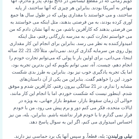
گویم زمانی که در مقطع لیسانس در کالج بودم، پدر و مادرم، آنها
مهاجر به آمریکا بودند. بنابراین هر چیزی که آنها ساختند، از پایه
ساختند، و می خواستند با مقداری پولی که در طول سال ها جمع
آوری کرده بودند، به من فرصتی بدهند، مثل اینکه می خواستند به
من فرصتی بدهند که کارآفرین باشم، من به آنها نشان دادم که من
می خواستم تجارت کنم، به مدرسه بازرگانی رفتم، مثل اینکه
امیدوارکننده به نظر می رسد. بنابراین برای انجام این کار مقداری
پول روی من سرمایه گذاری کردند. نمی‌دانم، مثلاً 20، 21، 22 ساله
اینجا، می‌دانی، برای اولین بار با پولی که می‌توانم تجارت خودم را
انجام دهم، چیست. آه، نمی توانم بگویم که این بدترین تجربه بود،
اما یک تجربه یادگیری خوب نیز بود. بنابراین به طرز بدی شکست
خورد. این را خواهم گفت. بنابراین من یکی از آن داستان‌های
مشابه را ندارم، در 21 سالگی بیرون رفتم، کارآفرین شدم و موفق
شدم. اینطور نیست که شکست خوردم. اما با انجام این کار مانند،
حوالی آن زمان سقوط بازار، سقوط بازار جهانی، به ویژه در
ایالات متحده، فکر می کنم دور و برم پیش می رود، من با خودم
قرار نمی گذارم تا با خودم قرار نداشته باشم. بنابراین، بله، من نیز
احساس امیدواری می کنم، اگر این به سوال پاسخ دهد.
نیلی ورلیندن:
بله، قطعاً. و سپس آنها یک برد حماسی نیز دارند.