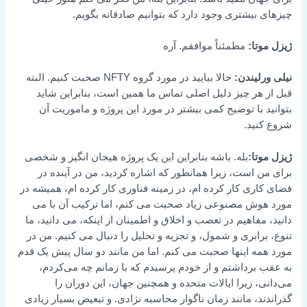
چیزهای بیشتری وجود دارد که بتوانیم صادقانه بگویم.
ژیزل موتا:
مطمئناً موافقم. آره
نیلی ورلیندن:
حالا بیایید در مورد گروه NFTY صحبت کنیم. البته
قبل از هر چیز دلیل اصلی تماس ما همین است، بنابراین شاید
بتوانید با توضیح کمی بیشتر در مورد این پروژه و ماموریت آن
شروع کنید.
ژیزل موتا:
بله. باشه بنابراین این یک پروژه هیجان انگیز و شخصی
برای من است، زیرا همانطور که اشاره کردید، من در آینده در
فضای کاری کار کرده ام، در زمینه فناوری کار کرده ام، همیشه در
مورد هوش مصنوعی زیاد صحبت می کنم، اما ترکیب آن با می
دانید، مفاهیم در تعصب و اخلاق و اطمینان از اینکه، می دانید، ما
تنوع، برابری و شمول، و تجزیه و تحلیل را دنبال می کنیم. من در
مورد همه اینها صحبت می کنم. اما من مانند دو سال پیش یک قدم
به عقب برداشتم و از خودم پرسیدم که با زمانم چه می‌کردم،
می‌دانی، زیرا ایالات متحده و همچنین جهان، این دوران را
گذراندند، مانند زمان ناگوار محاسبه نژادی. و تبعیض بسیار زیادی