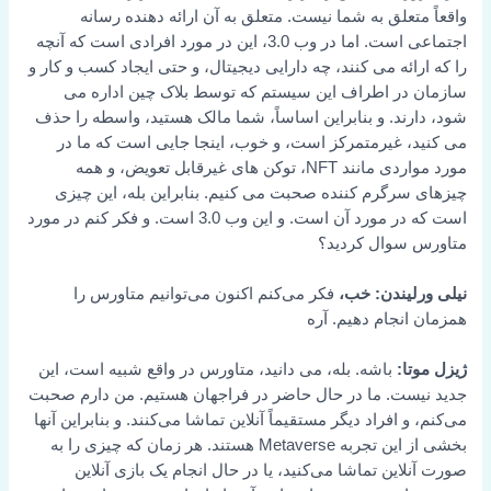
واقعاً متعلق به شما نیست. متعلق به آن ارائه دهنده رسانه
اجتماعی است. اما در وب 3.0، این در مورد افرادی است که آنچه
را که ارائه می کنند، چه دارایی دیجیتال، و حتی ایجاد کسب و کار و
سازمان در اطراف این سیستم که توسط بلاک چین اداره می
شود، دارند. و بنابراین اساساً، شما مالک هستید، واسطه را حذف
می کنید، غیرمتمرکز است، و خوب، اینجا جایی است که ما در
مورد مواردی مانند NFT، توکن های غیرقابل تعویض، و همه
چیزهای سرگرم کننده صحبت می کنیم. بنابراین بله، این چیزی
است که در مورد آن است. و این وب 3.0 است. و فکر کنم در مورد
متاورس سوال کردید؟
نیلی ورلیندن: خب،
فکر می‌کنم اکنون می‌توانیم متاورس را
همزمان انجام دهیم. آره
ژیزل موتا:
باشه. بله، می دانید، متاورس در واقع شبیه است، این
جدید نیست. ما در حال حاضر در فراجهان هستیم. من دارم صحبت
می‌کنم، و افراد دیگر مستقیماً آنلاین تماشا می‌کنند. و بنابراین آنها
بخشی از این تجربه Metaverse هستند. هر زمان که چیزی را به
صورت آنلاین تماشا می‌کنید، یا در حال انجام یک بازی آنلاین