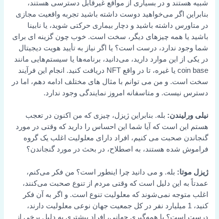
شبیه هستند و در بسیاری از مواقع غیرقابل دسترسی هستند،
بنابراین اگر می‌خواهید دوست داشته باشید تجربه واقعیت مجازی
در متاورس داشته باشید و دچار بیماری حرکتی شوید، یا نابینا
باشید یا همه چیزهای دیگر، سخت است. خوب چون گزینه ای برای
شما وجود ندارد، درست است؟ یا اگر نیاز به تأیید هویت دیجیتال
در یکی از این موارد دارید، می‌دانید، برنامه‌ها یا سیستم‌هایی مانند
coin base یا غیره، تا در واقع NFT دریافت کنید. انجام این فرآیند
سخت است. و من می توانم با مثال های مختلف ادامه دهم، اما در
دسترس نیست. و متاسفانه امروز نمایندگی وجود ندارد.
نیلی ورلیندن:
بله. بنابراین ژیزل، چیزی که من اکنون در تعجب
هستم این است که آیا شما این احساس را دارید که وقتی در مورد
گنجاندن صحبت می کنیم، افراد دارای معلولیت اغلب یک گروه
فراموش شده هستند، به اصطلاح، در بحث در مورد گنجاندن؟
ژیزل موتا:
بله. و می دانید چرا اینطور است؟ من فکر می‌کنم،
عمدتاً به این دلیل است که وقتی مردم از تنوع صحبت می‌کنند،
اغلب متوجه نمی‌شوند که معلولیت تنوع است. و اگر به آن فکر
کنید، 1 میلیارد نفر در کل جمعیت جهان نوعی معلولیت دارند،
درست است؟ با همه‌گیری جهانی، افراد بیشتری به دلیل برخی از