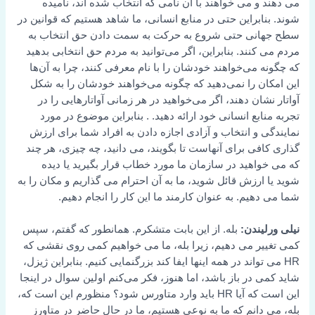
می دهند و می خواهند با آن نامی که انتخاب شده اند، نامیده
شوند. بنابراین حتی در منابع انسانی، ما شاهد هستیم که قوانین در
سطح جهانی حتی شروع به حرکت به سمت دادن حق انتخاب به
مردم می کنند. بنابراین، اگر می‌توانید به مردم حق انتخابی بدهید
که چگونه می‌خواهند خودشان را با نام معرفی کنند، چرا به آن‌ها
این امکان را نمی‌دهید که چگونه می‌خواهند خودشان را به شکل
آواتار نشان دهند، اگر می‌خواهید در هر زمانی آواتارهایی را در
تجربه منابع انسانی خود ارائه دهید. . بنابراین موضوع در مورد
نمایندگی و انتخاب و آزادی اجازه دادن به افراد شما برای ارزش
گذاری کافی برای آنهاست تا بگویند، می دانید، چه چیزی، هر چند
که می خواهید در سازمان ما مورد خطاب قرار بگیرید یا دیده
شوید یا ارزش قائل شوید، ما به آن احترام می گذاریم و مکان را به
شما می دهیم. به عنوان کارمند ما این کار را انجام دهیم.
نیلی ورلیندن:
بله. از این بابت متشکرم. همانطور که گفتم، سپس
کمی تغییر می دهیم، زیرا بله، ما می خواهیم کمی روی نقشی که
HR می تواند در همه اینها ایفا کند بزرگنمایی کنیم. بنابراین ژیزل،
شاید کمی در باز باشد، اما هنوز، فکر می‌کنم اولین سوال در اینجا
این است که آیا HR باید وارد متاورس شود؟ منظورم این است که،
بله، می دانم که ما به نوعی هستیم، ما در حال حاضر در متاورز