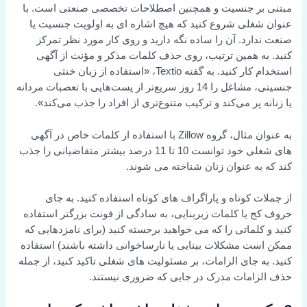
مبتنی بر جنسیت و همچنین اصطلاحات تخصصی صنعتی است. با
عنوان شغلی شروع کنید که هیچ اشاره ای به اولویت جنسیت یا
صنعت ندارد. آن را ساده نگه دارید و روی کار مورد نظر تمرکز
کنید. به همین ترتیب، روی حذف کلمات مذکر و مؤنث از آگهی
استخدام کار کنید. به گفته Textio، «استفاده از زبان خنثی
جنسیتی، مشاغل را 14 روز سریع‌تر از پست‌هایی با تعصبات مردانه
یا زنانه پر می‌کند و ترکیب متنوع‌تری از افراد را جذب می‌کند».
به عنوان مثال، گروه Zillow با استفاده از کلمات خاص در آگهی
های شغلی خود توانست 10 تا 11 درصد بیشتر متقاضیانی را جذب
کند که به عنوان زنان شناخته می شوند.
از جملات کوتاه و پاراگراف های کوتاه استفاده کنید. به جای
حروف کج یا کلمات زیربنایی، به سادگی از فونت بزرگتر استفاده
کنید و کلماتی را که می خواهید برجسته کنید (برای نامزدهایی که
ممکن است مشکلات بینایی یا نارساخوانی داشته باشند) استفاده
کنید. به جای الزامات، بر مسئولیت های شغلی تاکید کنید، از جمله
حذف الزامات مدرک در جایی که ضروری نیستند.