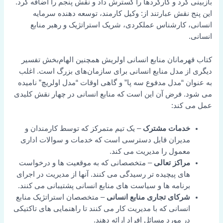
بازبینی کرد و کارکردها را گسترش داد و نقش پنجم را اضافه کرد.
این پنج نقش عبارتند از: وکیل کارمند، توسعه دهنده سرمایه
انسانی، کارشناس عملکردی، شریک استراتژیک و رهبر منابع
انسانی.
کتاب قهرمانان منابع انسانی اولریش همچنین الهام‌بخش تفسیر
دیگری از مدل منابع انسانی برای سازمان‌های بزرگ است. اغلب
به عنوان “مدل مدفوع سه پا” و گاهی اوقات “مدل اولریچ” نامیده
می شود. فرض آن این است که منابع انسانی در چهار نقش کلیدی
عمل می کند:
خدمات مشترک
– یک تیم متمرکز که توسط کارمندان و
مدیران قابل دسترسی است که خدمات و سوالات اداری
معمول را مدیریت می کند.
مراکز تعالی
– متخصصانی که به موقعیت ها و درخواست
های پیچیده تر رسیدگی می کنند. آنها از مدیریت در اجرای
برنامه ها و سیاست های منابع انسانی پشتیبانی می کنند.
شرکای تجاری منابع انسانی
– متخصصان استراتژیک منابع
انسانی که با مدیریت کار می کنند تا راهنمایی های تاکتیکی
در مورد مسائل افراد ارائه دهند.